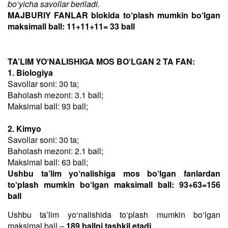
bo‘yicha savollar beriladi.
MAJBURIY FANLAR blokida to‘plash mumkin bo‘lgan
maksimall ball: 11+11+11= 33 ball
TA’LIM YO‘NALISHIGA MOS BO‘LGAN 2 TA FAN:
1. Biologiya
Savollar soni: 30 ta;
Baholash mezoni: 3.1 ball;
Maksimal ball: 93 ball;
2. Kimyo
Savollar soni: 30 ta;
Baholash mezoni: 2.1 ball;
Maksimal ball: 63 ball;
Ushbu ta’lim yo‘nalishiga mos bo‘lgan fanlardan
to‘plash mumkin bo‘lgan maksimall ball: 93+63=156
ball
Ushbu taʼlim yo‘nalishida to‘plash mumkin bo‘lgan
maksimal ball –
189 ballni tashkil etadi
.