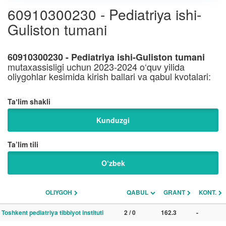
60910300230 - Pediatriya ishi-
Guliston tumani
60910300230 - Pediatriya ishi-Guliston tumani
mutaxassisligi uchun 2023-2024 o‘quv yilida
oliygohlar kesimida kirish ballari va qabul kvotalari:
Taʼlim shakli
Kunduzgi
Ta’lim tili
O‘zbek
OLIYGOH
QABUL
GRANT
KONT.
Toshkent pediatriya tibbiyot instituti
2 / 0
162.3
-