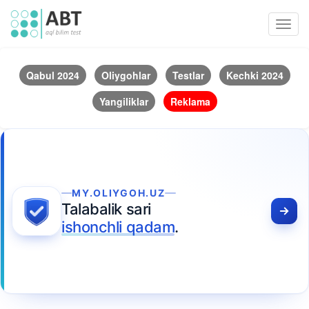
Toggl
navig
Qabul 2024
Oliygohlar
Testlar
Kechki 2024
Yangiliklar
Reklama
MY.OLIYGOH.UZ
Talabalik sari
ishonchli qadam
.