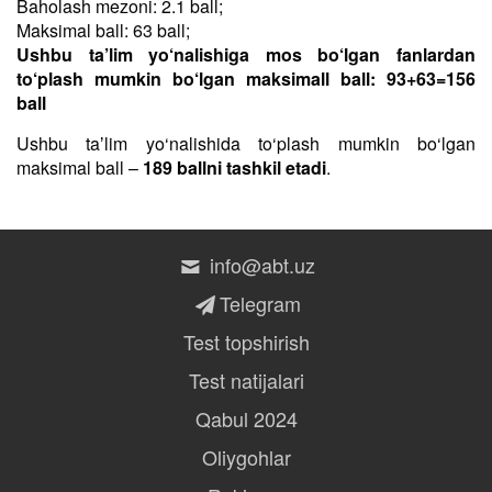
Baholash mezoni: 2.1 ball;
Maksimal ball: 63 ball;
Ushbu ta’lim yo‘nalishiga mos bo‘lgan fanlardan
to‘plash mumkin bo‘lgan maksimall ball: 93+63=156
ball
Ushbu taʼlim yo‘nalishida to‘plash mumkin bo‘lgan
maksimal ball –
189 ballni tashkil etadi
.
info@abt.uz
Telegram
Test topshirish
Test natijalari
Qabul 2024
Oliygohlar