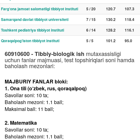
Farg‘ona jamoat salomatligi tibbiyot instituti
5 / 20
120.7
107.3
Samarqand davlat tibbiyot universiteti
7 / 15
130.2
118.4
Toshkent pediatriya tibbiyot instituti
6 / 14
128.2
116.1
Qoraqalpog‘iston tibbiyot instituti
5 / 5
101.2
95.0
mutaxassisligi
60910600 - Tibbiy-biologik ish
uchun fanlar majmuasi, test topshiriqlari soni hamda
baholash mezonlari:
MAJBURIY FANLAR bloki:
1. Ona tili (o‘zbek, rus, qoraqalpoq)
Savollar soni: 10 ta;
Baholash mezoni: 1.1 ball;
Maksimal ball: 11 ball;
2. Matematika
Savollar soni: 10 ta;
Baholash mezoni: 1.1 ball;