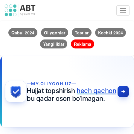
Toggl
navig
Qabul 2024
Oliygohlar
Testlar
Kechki 2024
Yangiliklar
Reklama
MY.OLIYGOH.UZ
Hujjat topshirish
hech qachon
bu qadar oson bo‘lmagan.