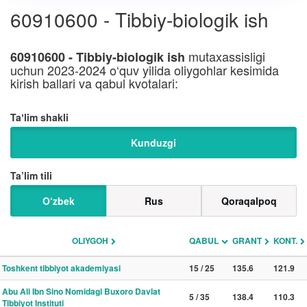
60910600 - Tibbiy-biologik ish
mutaxassisligi
60910600 - Tibbiy-biologik ish
uchun 2023-2024 o‘quv yilida oliygohlar kesimida
kirish ballari va qabul kvotalari:
Taʼlim shakli
Kunduzgi
Ta’lim tili
O‘zbek
Rus
Qoraqalpoq
OLIYGOH
QABUL
GRANT
KONT.
Toshkent tibbiyot akademiyasi
15 / 25
135.6
121.9
Abu Ali Ibn Sino Nomidagi Buxoro Davlat
5 / 35
138.4
110.3
Tibbiyot Instituti