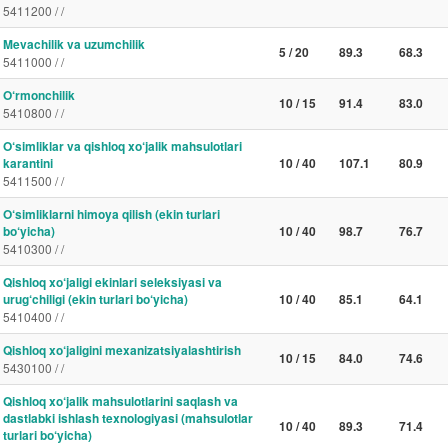
5411200 / /
Mevachilik va uzumchilik
5 / 20
89.3
68.3
5411000 / /
O‘rmonchilik
10 / 15
91.4
83.0
5410800 / /
O‘simliklar va qishloq xo‘jalik mahsulotlari
karantini
10 / 40
107.1
80.9
5411500 / /
O‘simliklarni himoya qilish (ekin turlari
bo‘yicha)
10 / 40
98.7
76.7
5410300 / /
Qishloq xo‘jaligi ekinlari seleksiyasi va
urug‘chiligi (ekin turlari bo‘yicha)
10 / 40
85.1
64.1
5410400 / /
Qishloq xo‘jaligini mexanizatsiyalashtirish
10 / 15
84.0
74.6
5430100 / /
Qishloq xo‘jalik mahsulotlarini saqlash va
dastlabki ishlash texnologiyasi (mahsulotlar
10 / 40
89.3
71.4
turlari bo‘yicha)