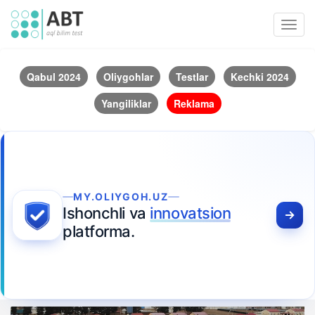
Toggl
navig
Qabul 2024
Oliygohlar
Testlar
Kechki 2024
Yangiliklar
Reklama
MY.OLIYGOH.UZ
Ishonchli va
innovatsion
platforma.