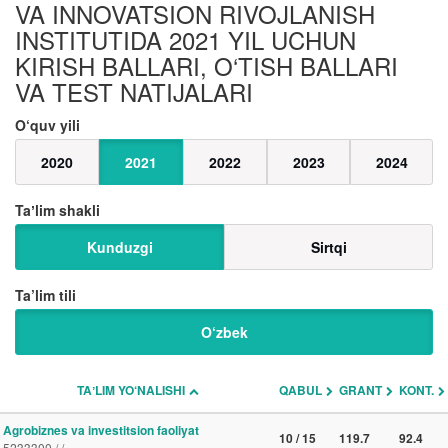
VA INNOVATSION RIVOJLANISH
INSTITUTIDA 2021 YIL UCHUN
KIRISH BALLARI, O‘TISH BALLARI
VA TEST NATIJALARI
O‘quv yili
2020
2021
2022
2023
2024
Taʼlim shakli
Kunduzgi
Sirtqi
Ta’lim tili
O‘zbek
TAʼLIM YO‘NALISHI
QABUL
GRANT
KONT.
Agrobiznes va investitsion faoliyat
10 / 15
119.7
92.4
5233300 / /