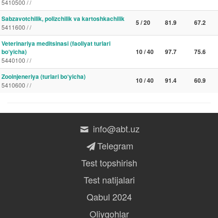
5410500 / /
Sabzavotchilik, polizchilik va kartoshkachilik
5 / 20
81.9
67.2
5411600 / /
Veterinariya meditsinasi (faoliyat turlari
bo‘yicha)
10 / 40
97.7
75.6
5440100 / /
Zooinjeneriya (turlari bo‘yicha)
10 / 40
91.4
60.9
5410600 / /
info@abt.uz
Telegram
Test topshirish
Test natijalari
Qabul 2024
Oliygohlar