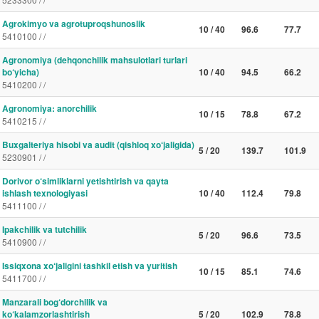
Agrokimyo va agrotuproqshunoslik
10 / 40
96.6
77.7
5410100 / /
Agronomiya (dehqonchilik mahsulotlari turlari
bo‘yicha)
10 / 40
94.5
66.2
5410200 / /
Agronomiya: anorchilik
10 / 15
78.8
67.2
5410215 / /
Buxgalteriya hisobi va audit (qishloq xo‘jaligida)
5 / 20
139.7
101.9
5230901 / /
Dorivor o‘simliklarni yetishtirish va qayta
ishlash texnologiyasi
10 / 40
112.4
79.8
5411100 / /
Ipakchilik va tutchilik
5 / 20
96.6
73.5
5410900 / /
Issiqxona xo‘jaligini tashkil etish va yuritish
10 / 15
85.1
74.6
5411700 / /
Manzarali bog‘dorchilik va
ko‘kalamzorlashtirish
5 / 20
102.9
78.8