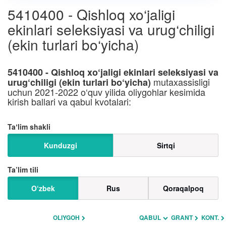
5410400 - Qishloq xo‘jaligi
ekinlari seleksiyasi va urug‘chiligi
(ekin turlari bo‘yicha)
5410400 - Qishloq xo‘jaligi ekinlari seleksiyasi va
mutaxassisligi
urug‘chiligi (ekin turlari bo‘yicha)
uchun 2021-2022 o‘quv yilida oliygohlar kesimida
kirish ballari va qabul kvotalari:
Taʼlim shakli
Kunduzgi
Sirtqi
Ta’lim tili
O‘zbek
Rus
Qoraqalpoq
OLIYGOH
QABUL
GRANT
KONT.