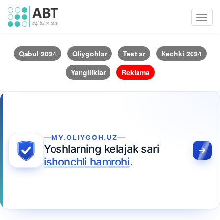
Toggl
navig
Qabul 2024
Oliygohlar
Testlar
Kechki 2024
Yangiliklar
Reklama
MY.OLIYGOH.UZ
Yoshlarning kelajak sari
ishonchli hamrohi
.