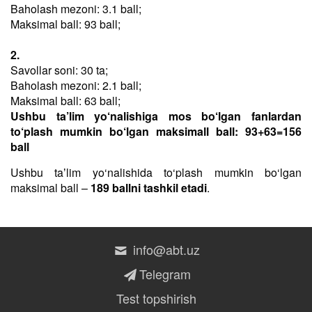
Baholash mezoni: 3.1 ball;
Maksimal ball: 93 ball;
2.
Savollar soni: 30 ta;
Baholash mezoni: 2.1 ball;
Maksimal ball: 63 ball;
Ushbu ta’lim yo‘nalishiga mos bo‘lgan fanlardan
to‘plash mumkin bo‘lgan maksimall ball: 93+63=156
ball
Ushbu taʼlim yo‘nalishida to‘plash mumkin bo‘lgan
maksimal ball –
189 ballni tashkil etadi
.
info@abt.uz
Telegram
Test topshirish