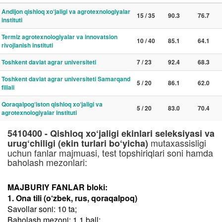
Andijon qishloq xo‘jaligi va agrotexnologiyalar
15 / 35
90.3
76.7
instituti
Termiz agrotexnologiyalar va innovatsion
10 / 40
85.1
64.1
rivojlanish instituti
Toshkent davlat agrar universiteti
7 / 23
92.4
68.3
Toshkent davlat agrar universiteti Samarqand
5 / 20
86.1
62.0
filiali
Qoraqalpog‘iston qishloq xo‘jaligi va
5 / 20
83.0
70.4
agrotexnologiyalar instituti
5410400 - Qishloq xo‘jaligi ekinlari seleksiyasi va
mutaxassisligi
urug‘chiligi (ekin turlari bo‘yicha)
uchun fanlar majmuasi, test topshiriqlari soni hamda
baholash mezonlari:
MAJBURIY FANLAR bloki:
1. Ona tili (o‘zbek, rus, qoraqalpoq)
Savollar soni: 10 ta;
Baholash mezoni: 1.1 ball;