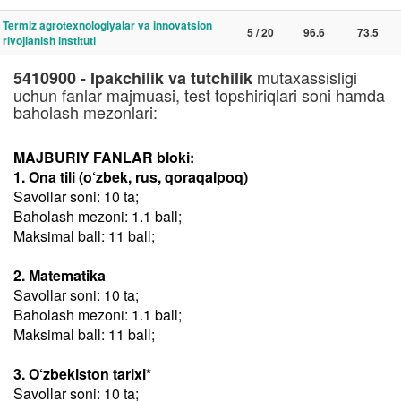
Termiz agrotexnologiyalar va innovatsion
5 / 20
96.6
73.5
rivojlanish instituti
mutaxassisligi
5410900 - Ipakchilik va tutchilik
uchun fanlar majmuasi, test topshiriqlari soni hamda
baholash mezonlari:
MAJBURIY FANLAR bloki:
1. Ona tili (o‘zbek, rus, qoraqalpoq)
Savollar soni: 10 ta;
Baholash mezoni: 1.1 ball;
Maksimal ball: 11 ball;
2. Matematika
Savollar soni: 10 ta;
Baholash mezoni: 1.1 ball;
Maksimal ball: 11 ball;
3. O‘zbekiston tarixi*
Savollar soni: 10 ta;