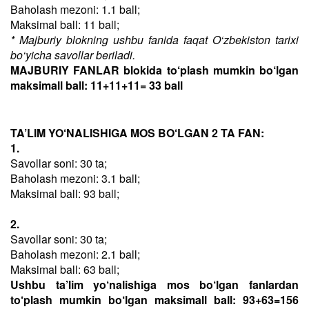
Baholash mezoni: 1.1 ball;
Maksimal ball: 11 ball;
* Majburiy blokning ushbu fanida faqat O‘zbekiston tarixi
bo‘yicha savollar beriladi.
MAJBURIY FANLAR blokida to‘plash mumkin bo‘lgan
maksimall ball: 11+11+11= 33 ball
TA’LIM YO‘NALISHIGA MOS BO‘LGAN 2 TA FAN:
1.
Savollar soni: 30 ta;
Baholash mezoni: 3.1 ball;
Maksimal ball: 93 ball;
2.
Savollar soni: 30 ta;
Baholash mezoni: 2.1 ball;
Maksimal ball: 63 ball;
Ushbu ta’lim yo‘nalishiga mos bo‘lgan fanlardan
to‘plash mumkin bo‘lgan maksimall ball: 93+63=156