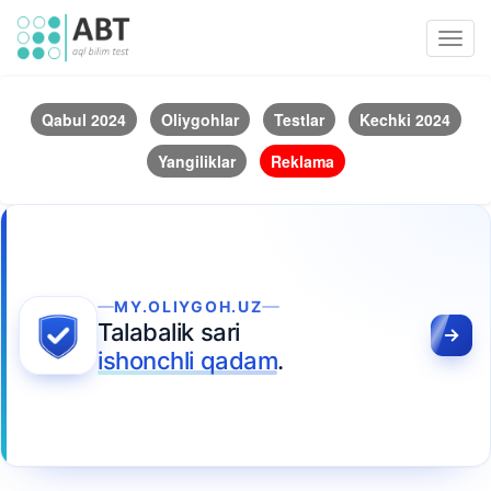
Toggl
navig
Qabul 2024
Oliygohlar
Testlar
Kechki 2024
Yangiliklar
Reklama
MY.OLIYGOH.UZ
Talabalik sari
ishonchli qadam
.