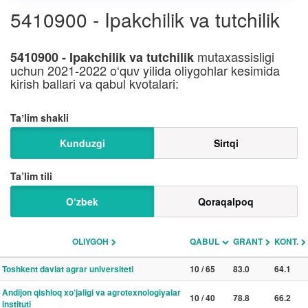
5410900 - Ipakchilik va tutchilik
mutaxassisligi
5410900 - Ipakchilik va tutchilik
uchun 2021-2022 o‘quv yilida oliygohlar kesimida
kirish ballari va qabul kvotalari:
Taʼlim shakli
Kunduzgi
Sirtqi
Ta’lim tili
O‘zbek
Qoraqalpoq
OLIYGOH
QABUL
GRANT
KONT.
Toshkent davlat agrar universiteti
10 / 65
83.0
64.1
Andijon qishloq xo‘jaligi va agrotexnologiyalar
10 / 40
78.8
66.2
instituti