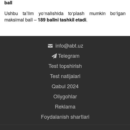
ball
Ushbu taʼlim yo‘nalishida to‘plash mumkin bo‘lgan
maksimal ball –
189 ballni tashkil etadi
.
info@abt.uz
Telegram
Test topshirish
Test natijalari
Qabul 2024
Oliygohlar
Reklama
Foydalanish shartlari