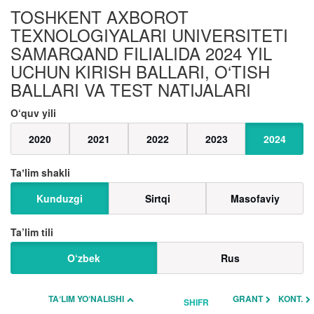
TOSHKENT AXBOROT
TEXNOLOGIYALARI UNIVERSITETI
SAMARQAND FILIALIDA 2024 YIL
UCHUN KIRISH BALLARI, O‘TISH
BALLARI VA TEST NATIJALARI
O‘quv yili
2020
2021
2022
2023
2024
Taʼlim shakli
Kunduzgi
Sirtqi
Masofaviy
Ta’lim tili
O‘zbek
Rus
TAʼLIM YO‘NALISHI
GRANT
KONT.
SHIFR