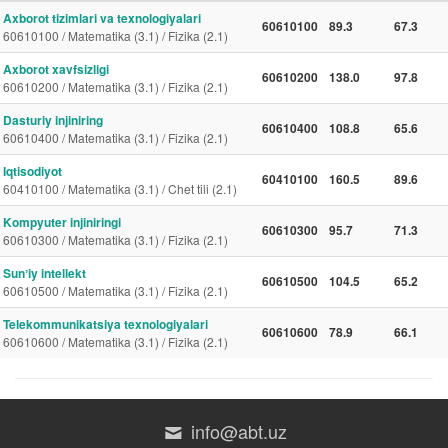
Axborot tizimlari va texnologiyalari
60610100
89.3
67.3
60610100 / Matematika (3.1) / Fizika (2.1)
Axborot xavfsizligi
60610200
138.0
97.8
60610200 / Matematika (3.1) / Fizika (2.1)
Dasturiy injiniring
60610400
108.8
65.6
60610400 / Matematika (3.1) / Fizika (2.1)
Iqtisodiyot
60410100
160.5
89.6
60410100 / Matematika (3.1) / Chet tili (2.1)
Kompyuter injiniringi
60610300
95.7
71.3
60610300 / Matematika (3.1) / Fizika (2.1)
Sunʼiy intellekt
60610500
104.5
65.2
60610500 / Matematika (3.1) / Fizika (2.1)
Telekommunikatsiya texnologiyalari
60610600
78.9
66.1
60610600 / Matematika (3.1) / Fizika (2.1)
info@abt.uz