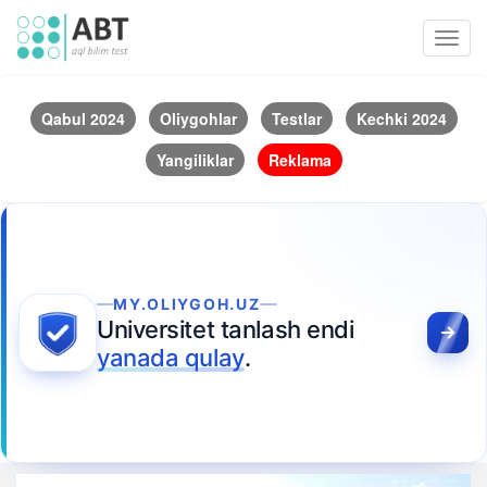
Toggl
navig
Qabul 2024
Oliygohlar
Testlar
Kechki 2024
Yangiliklar
Reklama
MY.OLIYGOH.UZ
Universitet tanlash endi
yanada qulay
.