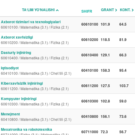
TAʼLIM YO‘NALISHI
GRANT
KONT.
SHIFR
Axborot tizimlari va texnologiyalari
60610100
101.9
64.5
60610100 / Matematika (3.1) / Fizika (2.1)
Axborot xavfsizligi
60610200
118.5
81.9
60610200 / Matematika (3.1) / Fizika (2.1)
Dasturiy injiniring
60610400
129.1
66.3
60610400 / Matematika (3.1) / Fizika (2.1)
Iqtisodiyot
60410100
158.3
95.4
60410100 / Matematika (3.1) / Chet tili (2.1)
Kiberxavfsizlik injiniringi
60611200
127.5
103.7
60611200 / Matematika (3.1) / Fizika (2.1)
Kompyuter injiniringi
60610300
102.8
59.0
60610300 / Matematika (3.1) / Fizika (2.1)
Menejment
60410800
156.1
73.6
60410800 / Matematika (3.1) / Chet tili (2.1)
Mexatronika va robototexnika
60711000
72.3
56.7
60711000 / Fizika (3.1) / Matematika (2.1)