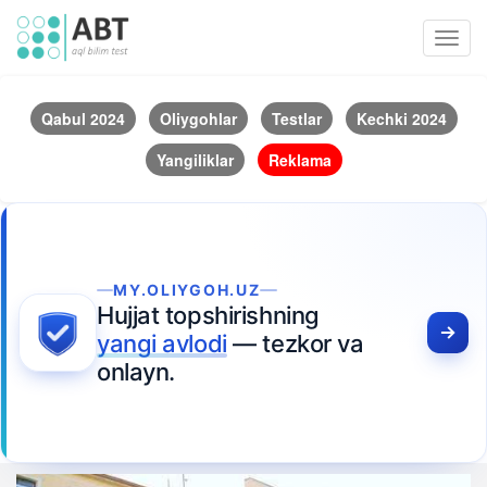
Toggl
navig
Qabul 2024
Oliygohlar
Testlar
Kechki 2024
Yangiliklar
Reklama
MY.OLIYGOH.UZ
Hujjat topshirishning
yangi avlodi
— tezkor va
onlayn.