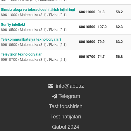
Simsiz aloqa va teleradioeshittirish injiniringi
60611000
91.3
58.2
60611000 / Matematika (3.1) / Fizika (2.1)
Sunʼiy intellekt
60610500
107.0
62.3
60610500 / Matematika (3.1) / Fizika (2.1)
Telekommunikatsiya texnologiyalari
60610600
79.9
63.2
60610600 / Matematika (3.1) / Fizika (2.1)
Televizion texnologiyalar
60610700
74.7
56.8
60610700 / Matematika (3.1) / Fizika (2.1)
info@abt.uz
Telegram
Test topshirish
Test natijalari
Qabul 2024