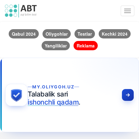
Toggl
navig
Qabul 2024
Oliygohlar
Testlar
Kechki 2024
Yangiliklar
Reklama
MY.OLIYGOH.UZ
Talabalik sari
ishonchli qadam
.