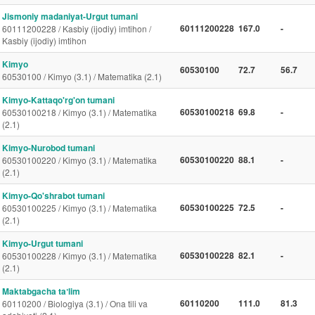
Jismoniy madaniyat-Urgut tumani
60111200228
167.0
-
60111200228 / Kasbiy (ijodiy) imtihon /
Kasbiy (ijodiy) imtihon
Kimyo
60530100
72.7
56.7
60530100 / Kimyo (3.1) / Matematika (2.1)
Kimyo-Kattaqo'rg'on tumani
60530100218
69.8
-
60530100218 / Kimyo (3.1) / Matematika
(2.1)
Kimyo-Nurobod tumani
60530100220
88.1
-
60530100220 / Kimyo (3.1) / Matematika
(2.1)
Kimyo-Qo'shrabot tumani
60530100225
72.5
-
60530100225 / Kimyo (3.1) / Matematika
(2.1)
Kimyo-Urgut tumani
60530100228
82.1
-
60530100228 / Kimyo (3.1) / Matematika
(2.1)
Maktabgacha taʼlim
60110200
111.0
81.3
60110200 / Biologiya (3.1) / Ona tili va