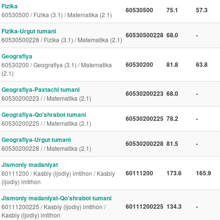
Fizika
60530500
75.1
57.3
60530500 / Fizika (3.1) / Matematika (2.1)
Fizika-Urgut tumani
60530500228
68.0
-
60530500228 / Fizika (3.1) / Matematika (2.1)
Geografiya
60530200
81.8
63.8
60530200 / Geografiya (3.1) / Matematika
(2.1)
Geografiya-Paxtachi tumani
60530200223
68.0
-
60530200223 / / Matematika (2.1)
Geografiya-Qo'shrabot tumani
60530200225
78.2
-
60530200225 / / Matematika (2.1)
Geografiya-Urgut tumani
60530200228
81.5
-
60530200228 / / Matematika (2.1)
Jismoniy madaniyat
60111200
173.6
165.9
60111200 / Kasbiy (ijodiy) imtihon / Kasbiy
(ijodiy) imtihon
Jismoniy madaniyat-Qo'shrabot tumani
60111200225
134.3
-
60111200225 / Kasbiy (ijodiy) imtihon /
Kasbiy (ijodiy) imtihon