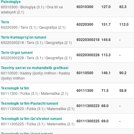
Psixologiya
60310300
127.0
82.3
60310300 / Biologiya (3.1) / Ona tili va
adabiyoti (2.1)
Tarix
60220300
151.7
112.0
60220300 / Tarix (3.1) / Geografiya (2.1)
Tarix-Kattaqo'rg'on tumani
60220300218
144.6
-
60220300218 / Tarix (3.1) / Geografiya (2.1)
Tarix-Urgut tumani
60220300228
113.3
-
60220300228 / Tarix (3.1) / Geografiya (2.1)
Tasviriy sanʼat va muhandislik grafikasi
60110500
146.1
90.2
60110500 / Kasbiy (ijodiy) imtihon / Kasbiy
(ijodiy) imtihon
Texnologik taʼlim
60111300
71.5
58.9
60111300 / Fizika (3.1) / Matematika (2.1)
Texnologik taʼlim-Paxtachi tumani
60111300223
68.0
-
60111300223 / Fizika (3.1) / Matematika (2.1)
Texnologik taʼlim-Qo'shrabot tumani
60111300225
69.0
-
60111300225 / Fizika (3.1) / Matematika (2.1)
Texnologik taʼlim-Urgut tumani