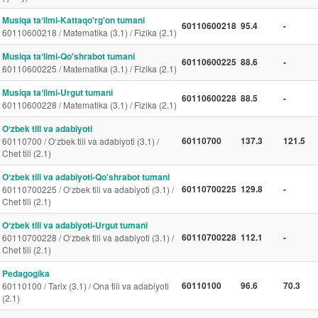
Musiqa taʼlimi-Kattaqo'rg'on tumani
60110600218
95.4
-
60110600218 / Matematika (3.1) / Fizika (2.1)
Musiqa taʼlimi-Qo'shrabot tumani
60110600225
88.6
-
60110600225 / Matematika (3.1) / Fizika (2.1)
Musiqa taʼlimi-Urgut tumani
60110600228
88.5
-
60110600228 / Matematika (3.1) / Fizika (2.1)
Oʻzbek tili va adabiyoti
60110700
137.3
121.5
60110700 / O‘zbek tili va adabiyoti (3.1) /
Chet tili (2.1)
Oʻzbek tili va adabiyoti-Qo'shrabot tumani
60110700225
129.8
-
60110700225 / O‘zbek tili va adabiyoti (3.1) /
Chet tili (2.1)
Oʻzbek tili va adabiyoti-Urgut tumani
60110700228
112.1
-
60110700228 / O‘zbek tili va adabiyoti (3.1) /
Chet tili (2.1)
Pedagogika
60110100
96.6
70.3
60110100 / Tarix (3.1) / Ona tili va adabiyoti
(2.1)