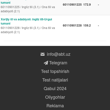
tumani
60110901225
172.9
-
60110901225 / Ingliz tili (3.1) / Ona tili va
adabiyoti (2.1)
Xorijiy til va adabiyoti: ingliz tili-Urgut
tumani
60110901228
159.2
-
60110901228 / Ingliz tili (3.1) / Ona tili va
adabiyoti (2.1)
info@abt.uz
Telegram
Test topshirish
Test natijalari
Qabul 2024
Oliygohlar
Reklama