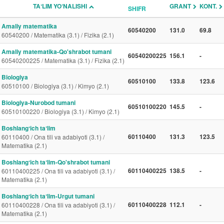
TAʼLIM YO‘NALISHI
GRANT
KONT.
SHIFR
Amaliy matematika
60540200
131.0
69.8
60540200 / Matematika (3.1) / Fizika (2.1)
Amaliy matematika-Qo'shrabot tumani
60540200225
156.1
-
60540200225 / Matematika (3.1) / Fizika (2.1)
Biologiya
60510100
133.8
123.6
60510100 / Biologiya (3.1) / Kimyo (2.1)
Biologiya-Nurobod tumani
60510100220
145.5
-
60510100220 / Biologiya (3.1) / Kimyo (2.1)
Boshlangʻich taʼlim
60110400
131.3
123.5
60110400 / Ona tili va adabiyoti (3.1) /
Matematika (2.1)
Boshlangʻich taʼlim-Qo'shrabot tumani
60110400225
138.5
-
60110400225 / Ona tili va adabiyoti (3.1) /
Matematika (2.1)
Boshlangʻich taʼlim-Urgut tumani
60110400228
112.1
-
60110400228 / Ona tili va adabiyoti (3.1) /
Matematika (2.1)