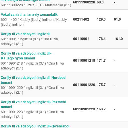
60111300228
68.0
-
60111300228 / Fizika (3.1) / Matematika (2.1)
Vokal sanʼati: anʼanaviy xonandalik
60211402
129.0
61.6
60211402 / Kasbiy (ijodiy) imtihon / Kasbiy
(ijodiy) imtihon
Xorijiy til va adabiyoti: ingliz tili
60110901
178.4
161.0
60110901 / Ingliz tili (3.1) / Ona tili va
adabiyoti (2.1)
Xorijiy til va adabiyoti: ingliz tili-
Kattaqo'rg'on tumani
60110901218
171.7
-
60110901218 / Ingliz tili (3.1) / Ona tili va
adabiyoti (2.1)
Xorijiy til va adabiyoti: ingliz tili-Nurobod
tumani
60110901220
175.7
-
60110901220 / Ingliz tili (3.1) / Ona tili va
adabiyoti (2.1)
Xorijiy til va adabiyoti: ingliz tili-Paxtachi
tumani
60110901223
163.2
-
60110901223 / Ingliz tili (3.1) / Ona tili va
adabiyoti (2.1)
Xorijiy til va adabiyoti: ingliz tili-Qo'shrabot