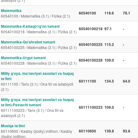
adabiyoti (2.1)
Matematika
60540100
118.6
78.1
60540100 / Matematika (3.1) / Fizika (2.1)
Matematika-Kattaqo'rg'on tumani
60540100218
97.1
-
60540100218 / Matematika (3.1) / Fizika (2.1)
Matematika-Qo'shrabot tumani
60540100225
115.2
-
60540100225 / Matematika (3.1) / Fizika (2.1)
Matematika-Urgut tumani
60540100228
109.0
-
60540100228 / Matematika (3.1) / Fizika (2.1)
Milliy gʻoya, maʼnaviyat asoslari va huquq
taʼlimi
60111100
134.5
64.0
60111100 / Tarix (3.1) / Ona tili va adabiyoti
(2.1)
Milliy gʻoya, maʼnaviyat asoslari va huquq
taʼlimi-Paxtachi tumani
60111100223
109.0
-
60111100223 / Tarix (3.1) / Ona tili va
adabiyoti (2.1)
Musiqa taʼlimi
60110600
139.8
93.6
60110600 / Kasbiy (ijodiy) imtihon / Kasbiy
(ijodiy) imtihon