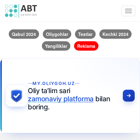
Toggl
navig
Qabul 2024
Oliygohlar
Testlar
Kechki 2024
Yangiliklar
Reklama
MY.OLIYGOH.UZ
Oliy ta‘lim sari
zamonaviy platforma
bilan
boring.