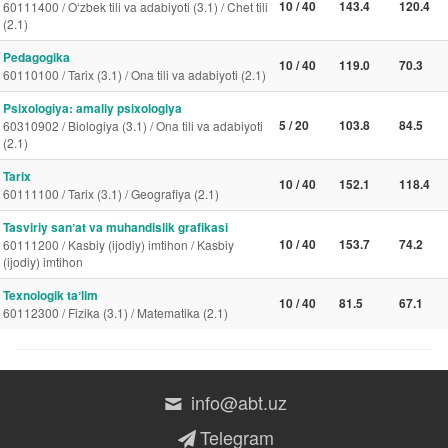
10 / 40
143.4
120.4
60111400 / O‘zbek tili va adabiyoti (3.1) / Chet tili
(2.1)
Pedagogika
10 / 40
119.0
70.3
60110100 / Tarix (3.1) / Ona tili va adabiyoti (2.1)
Psixologiya: amaliy psixologiya
5 / 20
103.8
84.5
60310902 / Biologiya (3.1) / Ona tili va adabiyoti
(2.1)
Tarix
10 / 40
152.1
118.4
60111100 / Tarix (3.1) / Geografiya (2.1)
Tasviriy sanʼat va muhandislik grafikasi
10 / 40
153.7
74.2
60111200 / Kasbiy (ijodiy) imtihon / Kasbiy
(ijodiy) imtihon
Texnologik taʼlim
10 / 40
81.5
67.1
60112300 / Fizika (3.1) / Matematika (2.1)
info@abt.uz
Telegram