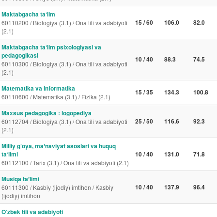
Maktabgacha taʼlim
15 / 60
106.0
82.0
60110200 / Biologiya (3.1) / Ona tili va adabiyoti
(2.1)
Maktabgacha taʼlim psixologiyasi va
pedagogikasi
10 / 40
88.3
74.5
60110300 / Biologiya (3.1) / Ona tili va adabiyoti
(2.1)
Matematika va informatika
15 / 35
134.3
100.8
60110600 / Matematika (3.1) / Fizika (2.1)
Maxsus pedagogika : logopediya
25 / 50
116.6
92.3
60112704 / Biologiya (3.1) / Ona tili va adabiyoti
(2.1)
Milliy g‘oya, maʼnaviyat asoslari va huquq
taʼlimi
10 / 40
131.0
71.8
60112100 / Tarix (3.1) / Ona tili va adabiyoti (2.1)
Musiqa taʼlimi
10 / 40
137.9
96.4
60111300 / Kasbiy (ijodiy) imtihon / Kasbiy
(ijodiy) imtihon
O‘zbek tili va adabiyoti