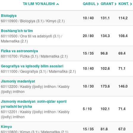
TAʼLIM YO‘NALISHI
QABUL
GRANT
KONT.
Biologiya
10 / 40
131.1
114.2
60110900 / Biologiya (3.1) / Kimyo (2.1)
Boshlang‘ich taʼlim
20 / 80
134.3
108.4
60110500 / Ona tili va adabiyoti (3.1) /
Matematika (2.1)
Fizika va astronomiya
15 / 35
96.8
69.4
60110700 / Fizika (3.1) / Matematika (2.1)
Geografiya va iqtisodiy bilim asoslari
10 / 40
102.6
71.1
60111000 / Geografiya (3.1) / Matematika (2.1)
Jismoniy madaniyat
10 / 30
173.6
146.0
60112200 / Kasbiy (ijodiy) imtihon / Kasbiy
(ijodiy) imtihon
Jismoniy madaniyat: xotin-qizlar sporti
yo‘nalishi bo‘yicha
5 / 10
102.1
71.4
60112201 / Kasbiy (ijodiy) imtihon / Kasbiy
(ijodiy) imtihon
Kimyo
15 / 35
81.8
67.0
60110800 / Kimyo (3.1) / Matematika (2.1)