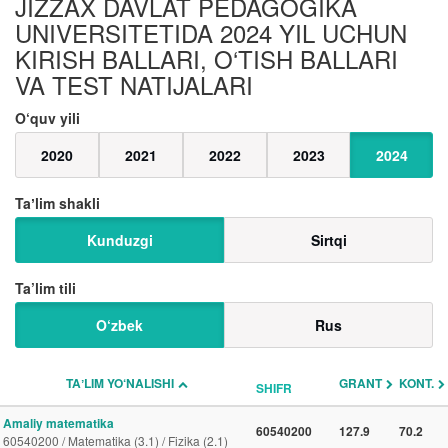
JIZZAX DAVLAT PEDAGOGIKA
UNIVERSITETIDA 2024 YIL UCHUN
KIRISH BALLARI, O‘TISH BALLARI
VA TEST NATIJALARI
O‘quv yili
2020
2021
2022
2023
2024
Taʼlim shakli
Kunduzgi
Sirtqi
Ta’lim tili
O‘zbek
Rus
TAʼLIM YO‘NALISHI
GRANT
KONT.
SHIFR
Amaliy matematika
60540200
127.9
70.2
60540200 / Matematika (3.1) / Fizika (2.1)