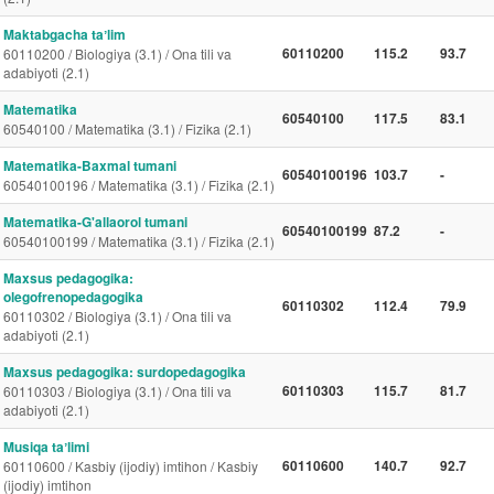
Maktabgacha taʼlim
60110200
115.2
93.7
60110200 / Biologiya (3.1) / Ona tili va
adabiyoti (2.1)
Matematika
60540100
117.5
83.1
60540100 / Matematika (3.1) / Fizika (2.1)
Matematika-Baxmal tumani
60540100196
103.7
-
60540100196 / Matematika (3.1) / Fizika (2.1)
Matematika-G'allaorol tumani
60540100199
87.2
-
60540100199 / Matematika (3.1) / Fizika (2.1)
Maxsus pedagogika:
olegofrenopedagogika
60110302
112.4
79.9
60110302 / Biologiya (3.1) / Ona tili va
adabiyoti (2.1)
Maxsus pedagogika: surdopedagogika
60110303
115.7
81.7
60110303 / Biologiya (3.1) / Ona tili va
adabiyoti (2.1)
Musiqa taʼlimi
60110600
140.7
92.7
60110600 / Kasbiy (ijodiy) imtihon / Kasbiy
(ijodiy) imtihon