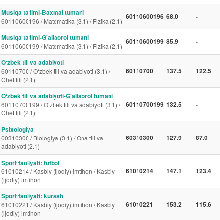
Musiqa taʼlimi-Baxmal tumani
60110600196
68.0
-
60110600196 / Matematika (3.1) / Fizika (2.1)
Musiqa taʼlimi-G'allaorol tumani
60110600199
85.9
-
60110600199 / Matematika (3.1) / Fizika (2.1)
Oʻzbek tili va adabiyoti
60110700
137.5
122.5
60110700 / O‘zbek tili va adabiyoti (3.1) /
Chet tili (2.1)
Oʻzbek tili va adabiyoti-G'allaorol tumani
60110700199
132.5
-
60110700199 / O‘zbek tili va adabiyoti (3.1) /
Chet tili (2.1)
Psixologiya
60310300
127.9
87.0
60310300 / Biologiya (3.1) / Ona tili va
adabiyoti (2.1)
Sport faoliyati: futbol
61010214
147.1
123.4
61010214 / Kasbiy (ijodiy) imtihon / Kasbiy
(ijodiy) imtihon
Sport faoliyati: kurash
61010221
153.2
115.6
61010221 / Kasbiy (ijodiy) imtihon / Kasbiy
(ijodiy) imtihon