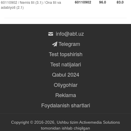
60110902
96.0
83.0
60110902 / Nemis tili (3.1) / Ona tili va
adabiyoti (2.1)
info@abt.uz
Telegram
Test topshirish
Test natijalari
Qabul 2024
Oliygohlar
Reklama
Foydalanish shartlari
Copyright © 2016-2026, Ushbu tizim
Activemedia Solutions
tomonidan ishlab chiqilgan