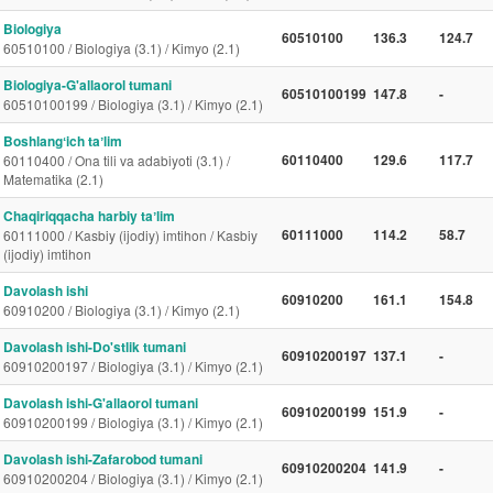
Biologiya
60510100
136.3
124.7
60510100 / Biologiya (3.1) / Kimyo (2.1)
Biologiya-G'allaorol tumani
60510100199
147.8
-
60510100199 / Biologiya (3.1) / Kimyo (2.1)
Boshlangʻich taʼlim
60110400
129.6
117.7
60110400 / Ona tili va adabiyoti (3.1) /
Matematika (2.1)
Chaqiriqqacha harbiy taʼlim
60111000
114.2
58.7
60111000 / Kasbiy (ijodiy) imtihon / Kasbiy
(ijodiy) imtihon
Davolash ishi
60910200
161.1
154.8
60910200 / Biologiya (3.1) / Kimyo (2.1)
Davolash ishi-Do'stlik tumani
60910200197
137.1
-
60910200197 / Biologiya (3.1) / Kimyo (2.1)
Davolash ishi-G'allaorol tumani
60910200199
151.9
-
60910200199 / Biologiya (3.1) / Kimyo (2.1)
Davolash ishi-Zafarobod tumani
60910200204
141.9
-
60910200204 / Biologiya (3.1) / Kimyo (2.1)