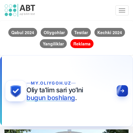
Toggl
navig
Qabul 2024
Oliygohlar
Testlar
Kechki 2024
Yangiliklar
Reklama
MY.OLIYGOH.UZ
Oliy ta‘lim sari yo‘lni
bugun boshlang
.