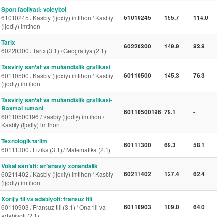
Sport faoliyati: voleybol
61010245
155.7
114.0
61010245 / Kasbiy (ijodiy) imtihon / Kasbiy
(ijodiy) imtihon
Tarix
60220300
149.9
83.8
60220300 / Tarix (3.1) / Geografiya (2.1)
Tasviriy sanʼat va muhandislik grafikasi
60110500
145.3
76.3
60110500 / Kasbiy (ijodiy) imtihon / Kasbiy
(ijodiy) imtihon
Tasviriy sanʼat va muhandislik grafikasi-
Baxmal tumani
60110500196
79.1
-
60110500196 / Kasbiy (ijodiy) imtihon /
Kasbiy (ijodiy) imtihon
Texnologik taʼlim
60111300
69.3
58.1
60111300 / Fizika (3.1) / Matematika (2.1)
Vokal sanʼati: anʼanaviy xonandalik
60211402
127.4
62.4
60211402 / Kasbiy (ijodiy) imtihon / Kasbiy
(ijodiy) imtihon
Xorijiy til va adabiyoti: fransuz tili
60110903
109.0
64.0
60110903 / Fransuz tili (3.1) / Ona tili va
adabiyoti (2.1)