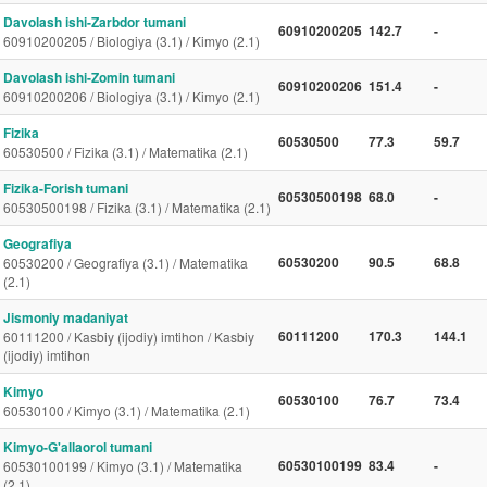
Davolash ishi-Zarbdor tumani
60910200205
142.7
-
60910200205 / Biologiya (3.1) / Kimyo (2.1)
Davolash ishi-Zomin tumani
60910200206
151.4
-
60910200206 / Biologiya (3.1) / Kimyo (2.1)
Fizika
60530500
77.3
59.7
60530500 / Fizika (3.1) / Matematika (2.1)
Fizika-Forish tumani
60530500198
68.0
-
60530500198 / Fizika (3.1) / Matematika (2.1)
Geografiya
60530200
90.5
68.8
60530200 / Geografiya (3.1) / Matematika
(2.1)
Jismoniy madaniyat
60111200
170.3
144.1
60111200 / Kasbiy (ijodiy) imtihon / Kasbiy
(ijodiy) imtihon
Kimyo
60530100
76.7
73.4
60530100 / Kimyo (3.1) / Matematika (2.1)
Kimyo-G'allaorol tumani
60530100199
83.4
-
60530100199 / Kimyo (3.1) / Matematika
(2.1)