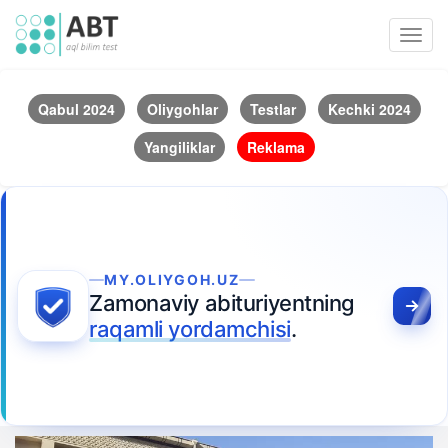
Toggl
navig
Qabul 2024
Oliygohlar
Testlar
Kechki 2024
Yangiliklar
Reklama
MY.OLIYGOH.UZ
Zamonaviy abituriyentning
raqamli yordamchisi
.