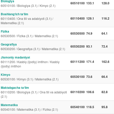
Biologiya
60510100
133.1
128.0
60510100 / Biologiya (3.1) / Kimyo (2.1)
Boshlangʻich taʼlim
60110400
129.1
116.2
60110400 / Ona tili va adabiyoti (3.1) /
Matematika (2.1)
Fizika
60530500
74.9
64.1
60530500 / Fizika (3.1) / Matematika (2.1)
Geografiya
60530200
93.1
72.4
60530200 / Geografiya (3.1) / Matematika (2.1)
Jismoniy madaniyat
60111200
171.4
162.6
60111200 / Kasbiy (ijodiy) imtihon / Kasbiy
(ijodiy) imtihon
Kimyo
60530100
73.6
66.4
60530100 / Kimyo (3.1) / Matematika (2.1)
Maktabgacha taʼlim
60110200
106.6
82.8
60110200 / Biologiya (3.1) / Ona tili va adabiyoti
(2.1)
Matematika
60540100
118.5
95.8
60540100 / Matematika (3.1) / Fizika (2.1)