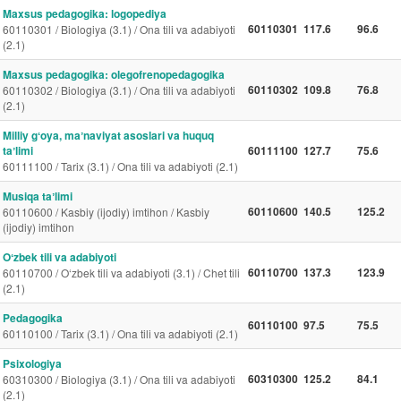
Maxsus pedagogika: logopediya
60110301
117.6
96.6
60110301 / Biologiya (3.1) / Ona tili va adabiyoti
(2.1)
Maxsus pedagogika: olegofrenopedagogika
60110302
109.8
76.8
60110302 / Biologiya (3.1) / Ona tili va adabiyoti
(2.1)
Milliy gʻoya, maʼnaviyat asoslari va huquq
taʼlimi
60111100
127.7
75.6
60111100 / Tarix (3.1) / Ona tili va adabiyoti (2.1)
Musiqa taʼlimi
60110600
140.5
125.2
60110600 / Kasbiy (ijodiy) imtihon / Kasbiy
(ijodiy) imtihon
Oʻzbek tili va adabiyoti
60110700
137.3
123.9
60110700 / O‘zbek tili va adabiyoti (3.1) / Chet tili
(2.1)
Pedagogika
60110100
97.5
75.5
60110100 / Tarix (3.1) / Ona tili va adabiyoti (2.1)
Psixologiya
60310300
125.2
84.1
60310300 / Biologiya (3.1) / Ona tili va adabiyoti
(2.1)