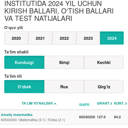
INSTITUTIDA 2024 YIL UCHUN
KIRISH BALLARI, O‘TISH BALLARI
VA TEST NATIJALARI
O‘quv yili
2020
2021
2022
2023
2024
Taʼlim shakli
Kunduzgi
Sirtqi
Kechki
Ta’lim tili
O‘zbek
Rus
Qirg‘iz
TAʼLIM YO‘NALISHI
GRANT
KONT.
SHIFR
Amaliy matematika
60540200
127.0
94.2
60540200 / Matematika (3.1) / Fizika (2.1)