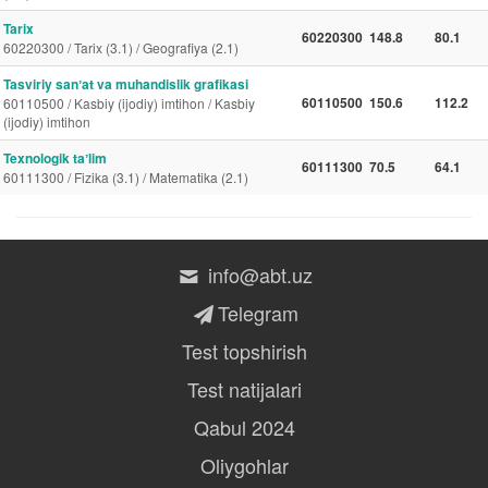
Tarix
60220300
148.8
80.1
60220300 / Tarix (3.1) / Geografiya (2.1)
Tasviriy sanʼat va muhandislik grafikasi
60110500
150.6
112.2
60110500 / Kasbiy (ijodiy) imtihon / Kasbiy
(ijodiy) imtihon
Texnologik taʼlim
60111300
70.5
64.1
60111300 / Fizika (3.1) / Matematika (2.1)
info@abt.uz
Telegram
Test topshirish
Test natijalari
Qabul 2024
Oliygohlar