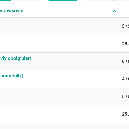
IM YO‘NALISHI
5 / 
25 
aviy cholg‘ular)
6 / 
 xonandalik)
4 / 
5 / 
25 