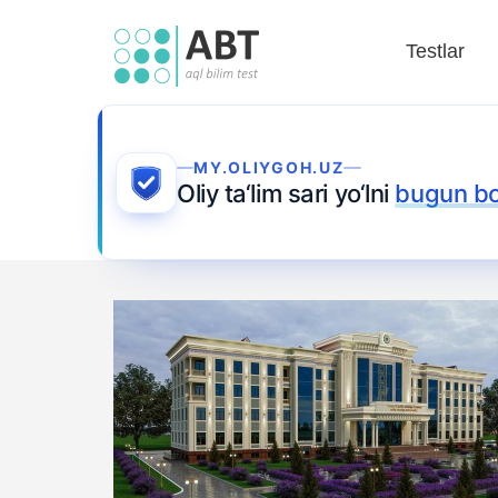
Testlar
MY.OLIYGOH.UZ
Oliy ta‘lim sari yo‘lni
bugun b