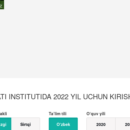
TI INSTITUTIDA 2022 YIL UCHUN KIRIS
akli
Ta’lim tili
O‘quv yili
zgi
Sirtqi
O‘zbek
2020
20