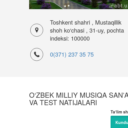
Toshkent shahri , Mustaqillik
shoh ko‘chasi , 31-uy, pochta
indeksi: 100000
0(371) 237 35 75
O‘ZBEK MILLIY MUSIQA SANʼA
VA TEST NATIJALARI
Taʼlim sh
Kundu