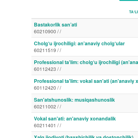
TAʼL
Bastakorlik san’ati
60210900 / /
Cholg‘u ijrochiligi: an'anaviy cholg‘ular
60211519 / /
Professional ta'lim: cholg‘u ijrochiligi (an'an
60112423 / /
Professional ta'lim: vokal san'ati (an'anaviy
60112420 / /
San'atshunoslik: musiqashunoslik
60211002 / /
Vokal san'ati: an'anaviy xonandalik
60211401 / /
Xalq ijodiyoti (baxshichilik va dostonchilik)