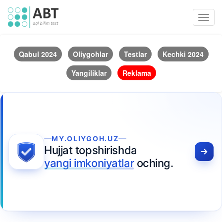
Toggl
navig
Qabul 2024
Oliygohlar
Testlar
Kechki 2024
Yangiliklar
Reklama
MY.OLIYGOH.UZ
Hujjat topshirishda
yangi imkoniyatlar
oching.