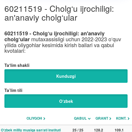
60211519 - Cholg‘u ijrochiligi:
an'anaviy cholg‘ular
60211519 - Cholg‘u ijrochiligi: an'anaviy
mutaxassisligi uchun 2022-2023 o‘quv
cholg‘ular
yilida oliygohlar kesimida kirish ballari va qabul
kvotalari:
Taʼlim shakli
Kunduzgi
Ta’lim tili
O‘zbek
OLIYGOH
QABUL
GRANT
KONT.
O‘zbek milliy musiqa sanʼati instituti
25 / 25
128.2
109.1