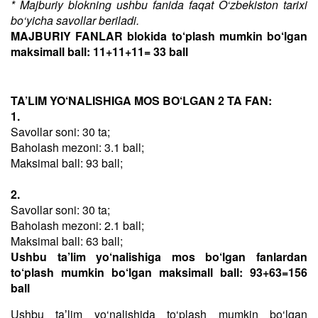
* Majburiy blokning ushbu fanida faqat O‘zbekiston tarixi
bo‘yicha savollar beriladi.
MAJBURIY FANLAR blokida to‘plash mumkin bo‘lgan
maksimall ball: 11+11+11= 33 ball
TA’LIM YO‘NALISHIGA MOS BO‘LGAN 2 TA FAN:
1.
Savollar soni: 30 ta;
Baholash mezoni: 3.1 ball;
Maksimal ball: 93 ball;
2.
Savollar soni: 30 ta;
Baholash mezoni: 2.1 ball;
Maksimal ball: 63 ball;
Ushbu ta’lim yo‘nalishiga mos bo‘lgan fanlardan
to‘plash mumkin bo‘lgan maksimall ball: 93+63=156
ball
Ushbu taʼlim yo‘nalishida to‘plash mumkin bo‘lgan