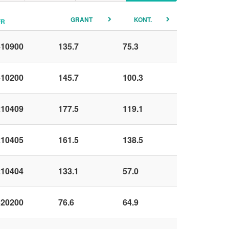
GRANT
KONT.
FR
410900
135.7
75.3
410200
145.7
100.3
210409
177.5
119.1
210405
161.5
138.5
210404
133.1
57.0
520200
76.6
64.9