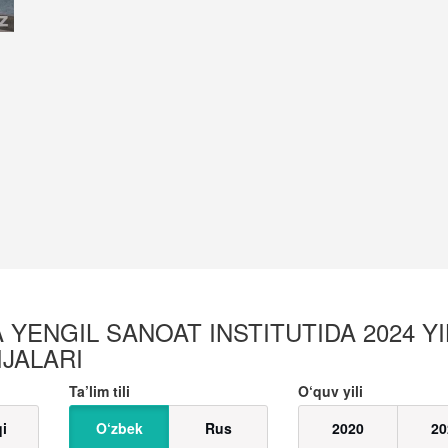
 YENGIL SANOAT INSTITUTIDA 2024 YI
IJALARI
Ta’lim tili
O‘quv yili
qi
O‘zbek
Rus
2020
20