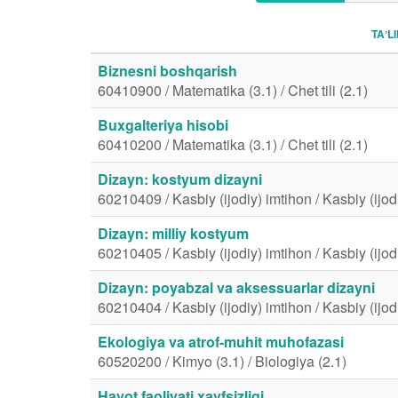
TAʼL
Biznesni boshqarish
60410900 / Matematika (3.1) / Chet tili (2.1)
Buxgalteriya hisobi
60410200 / Matematika (3.1) / Chet tili (2.1)
Dizayn: kostyum dizayni
60210409 / Kasbiy (ijodiy) imtihon / Kasbiy (ijod
Dizayn: milliy kostyum
60210405 / Kasbiy (ijodiy) imtihon / Kasbiy (ijod
Dizayn: poyabzal va aksessuarlar dizayni
60210404 / Kasbiy (ijodiy) imtihon / Kasbiy (ijod
Ekologiya va atrof-muhit muhofazasi
60520200 / Kimyo (3.1) / Biologiya (2.1)
Hayot faoliyati xavfsizligi