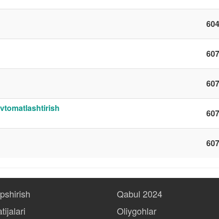
60
60
60
avtomatlashtirish
60
60
opshirish
Qabul 2024
tijalari
Oliygohlar