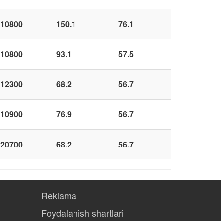
410800
150.1
76.1
710800
93.1
57.5
712300
68.2
56.7
710900
76.9
56.7
720700
68.2
56.7
Reklama
Foydalanish shartlari