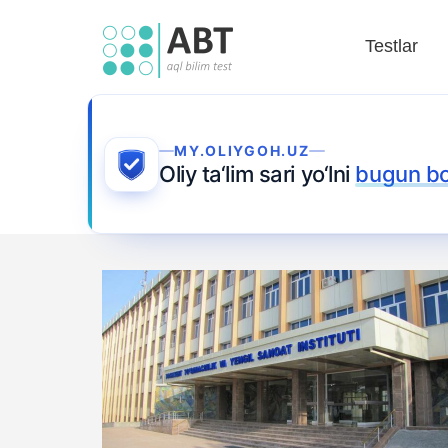
Testlar
MY.OLIYGOH.UZ
Oliy ta‘lim sari yo‘lni
bugun b