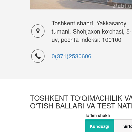
Toshkent shahri, Yakkasaroy
tumani, Shohjaxon ko‘chasi, 5-
uy, pochta indeksi: 100100
0(371)2530606
TOSHKENT TO‘QIMACHILIK VA
O‘TISH BALLARI VA TEST NAT
Taʼlim shakli
Kunduzgi
Sirt