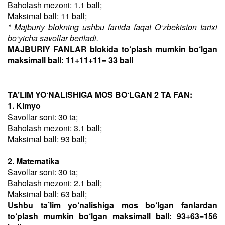
Baholash mezoni: 1.1 ball;
Maksimal ball: 11 ball;
* Majburiy blokning ushbu fanida faqat O‘zbekiston tarixi
bo‘yicha savollar beriladi.
MAJBURIY FANLAR blokida to‘plash mumkin bo‘lgan
maksimall ball: 11+11+11= 33 ball
TA’LIM YO‘NALISHIGA MOS BO‘LGAN 2 TA FAN:
1. Kimyo
Savollar soni: 30 ta;
Baholash mezoni: 3.1 ball;
Maksimal ball: 93 ball;
2. Matematika
Savollar soni: 30 ta;
Baholash mezoni: 2.1 ball;
Maksimal ball: 63 ball;
Ushbu ta’lim yo‘nalishiga mos bo‘lgan fanlardan
to‘plash mumkin bo‘lgan maksimall ball: 93+63=156