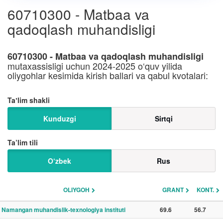
60710300 - Matbaa va
qadoqlash muhandisligi
60710300 - Matbaa va qadoqlash muhandisligi
mutaxassisligi uchun 2024-2025 o‘quv yilida
oliygohlar kesimida kirish ballari va qabul kvotalari:
Taʼlim shakli
Kunduzgi
Sirtqi
Ta’lim tili
O‘zbek
Rus
OLIYGOH
GRANT
KONT.
Namangan muhandislik-texnologiya instituti
69.6
56.7