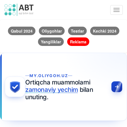
Toggl
navig
Qabul 2024
Oliygohlar
Testlar
Kechki 2024
Yangiliklar
Reklama
MY.OLIYGOH.UZ
Ortiqcha muammolarni
zamonaviy yechim
bilan
unuting.