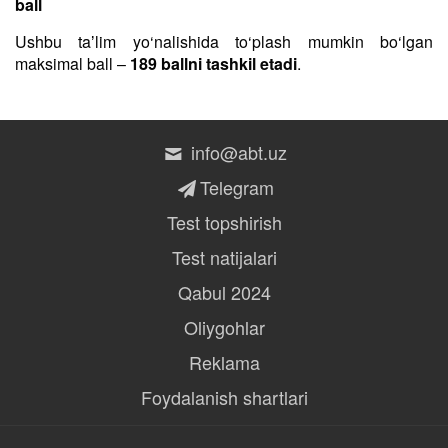
ball
Ushbu taʼlim yo‘nalishida to‘plash mumkin bo‘lgan
maksimal ball –
189 ballni tashkil etadi
.
info@abt.uz
Telegram
Test topshirish
Test natijalari
Qabul 2024
Oliygohlar
Reklama
Foydalanish shartlari