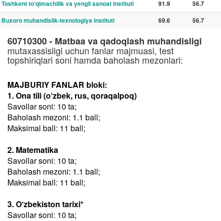
Toshkent to‘qimachilik va yengil sanoat instituti
91.9
56.7
Buxoro muhandislik-texnologiya instituti
69.6
56.7
60710300 - Matbaa va qadoqlash muhandisligi
mutaxassisligi uchun fanlar majmuasi, test
topshiriqlari soni hamda baholash mezonlari:
MAJBURIY FANLAR bloki:
1. Ona tili (o‘zbek, rus, qoraqalpoq)
Savollar soni: 10 ta;
Baholash mezoni: 1.1 ball;
Maksimal ball: 11 ball;
2. Matematika
Savollar soni: 10 ta;
Baholash mezoni: 1.1 ball;
Maksimal ball: 11 ball;
3. O‘zbekiston tarixi*
Savollar soni: 10 ta;