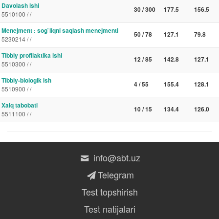
Davolash ishi
30 / 300
177.5
156.5
5510100 / /
Menejment : sog`liqni saqlash menejmenti
50 / 78
127.1
79.8
5230214 / /
Tibbiy profilaktika ishi
12 / 85
142.8
127.1
5510300 / /
Tibbiy-biologik ish
4 / 55
155.4
128.1
5510900 / /
Xalq tabobati
10 / 15
134.4
126.0
5511100 / /
info@abt.uz
Telegram
Test topshirish
Test natijalari