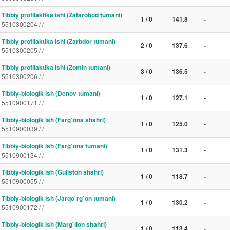
Tibbiy profilaktika ishi (Zafarobod tumani)
1 / 0
141.8
-
5510300204 / /
Tibbiy profilaktika ishi (Zarbdor tumani)
2 / 0
137.6
-
5510300205 / /
Tibbiy profilaktika ishi (Zomin tumani)
3 / 0
136.5
-
5510300206 / /
Tibbiy-biologik ish (Denov tumani)
1 / 0
127.1
-
5510900171 / /
Tibbiy-biologik ish (Farg`ona shahri)
1 / 0
125.0
-
5510900039 / /
Tibbiy-biologik ish (Farg`ona tumani)
1 / 0
131.3
-
5510900134 / /
Tibbiy-biologik ish (Guliston shahri)
1 / 0
118.7
-
5510900055 / /
Tibbiy-biologik ish (Jarqo`rg`on tumani)
1 / 0
130.2
-
5510900172 / /
Tibbiy-biologik ish (Marg`ilon shahri)
1 / 0
113.4
-