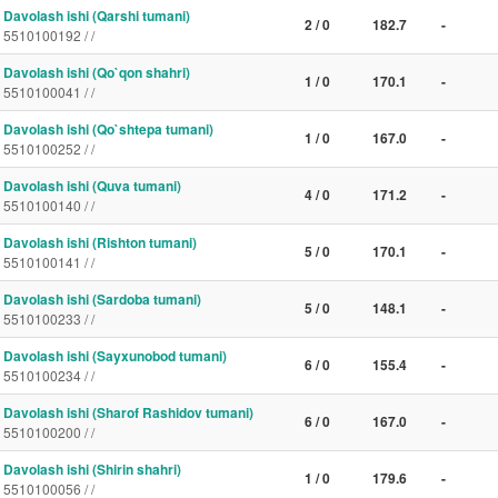
Davolash ishi (Qarshi tumani)
2 / 0
182.7
-
5510100192 / /
Davolash ishi (Qo`qon shahri)
1 / 0
170.1
-
5510100041 / /
Davolash ishi (Qo`shtepa tumani)
1 / 0
167.0
-
5510100252 / /
Davolash ishi (Quva tumani)
4 / 0
171.2
-
5510100140 / /
Davolash ishi (Rishton tumani)
5 / 0
170.1
-
5510100141 / /
Davolash ishi (Sardoba tumani)
5 / 0
148.1
-
5510100233 / /
Davolash ishi (Sayxunobod tumani)
6 / 0
155.4
-
5510100234 / /
Davolash ishi (Sharof Rashidov tumani)
6 / 0
167.0
-
5510100200 / /
Davolash ishi (Shirin shahri)
1 / 0
179.6
-
5510100056 / /