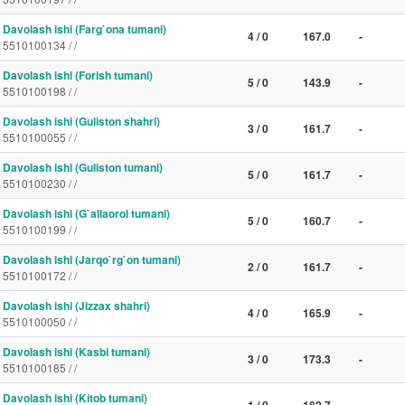
Davolash ishi (Farg`ona tumani)
4 / 0
167.0
-
5510100134 / /
Davolash ishi (Forish tumani)
5 / 0
143.9
-
5510100198 / /
Davolash ishi (Guliston shahri)
3 / 0
161.7
-
5510100055 / /
Davolash ishi (Guliston tumani)
5 / 0
161.7
-
5510100230 / /
Davolash ishi (G`allaorol tumani)
5 / 0
160.7
-
5510100199 / /
Davolash ishi (Jarqo`rg`on tumani)
2 / 0
161.7
-
5510100172 / /
Davolash ishi (Jizzax shahri)
4 / 0
165.9
-
5510100050 / /
Davolash ishi (Kasbi tumani)
3 / 0
173.3
-
5510100185 / /
Davolash ishi (Kitob tumani)