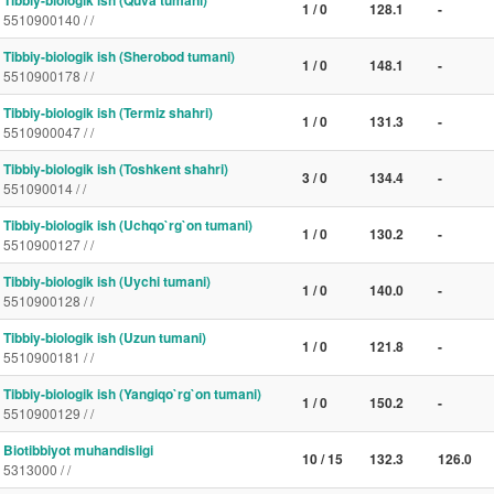
Tibbiy-biologik ish (Quva tumani)
1 / 0
128.1
-
5510900140 / /
Tibbiy-biologik ish (Sherobod tumani)
1 / 0
148.1
-
5510900178 / /
Tibbiy-biologik ish (Termiz shahri)
1 / 0
131.3
-
5510900047 / /
Tibbiy-biologik ish (Toshkent shahri)
3 / 0
134.4
-
551090014 / /
Tibbiy-biologik ish (Uchqo`rg`on tumani)
1 / 0
130.2
-
5510900127 / /
Tibbiy-biologik ish (Uychi tumani)
1 / 0
140.0
-
5510900128 / /
Tibbiy-biologik ish (Uzun tumani)
1 / 0
121.8
-
5510900181 / /
Tibbiy-biologik ish (Yangiqo`rg`on tumani)
1 / 0
150.2
-
5510900129 / /
Biotibbiyot muhandisligi
10 / 15
132.3
126.0
5313000 / /