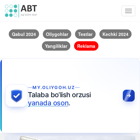
Toggl
navig
Qabul 2024
Oliygohlar
Testlar
Kechki 2024
Yangiliklar
Reklama
MY.OLIYGOH.UZ
Talaba bo‘lish orzusi
yanada oson
.