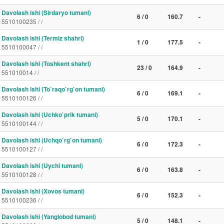
Davolash ishi (Sirdaryo tumani)
6 / 0
160.7
-
5510100235 / /
Davolash ishi (Termiz shahri)
1 / 0
177.5
-
5510100047 / /
Davolash ishi (Toshkent shahri)
23 / 0
164.9
-
551010014 / /
Davolash ishi (To`raqo`rg`on tumani)
6 / 0
169.1
-
5510100126 / /
Davolash ishi (Uchko`prik tumani)
5 / 0
170.1
-
5510100144 / /
Davolash ishi (Uchqo`rg`on tumani)
6 / 0
172.3
-
5510100127 / /
Davolash ishi (Uychi tumani)
6 / 0
163.8
-
5510100128 / /
Davolash ishi (Xovos tumani)
6 / 0
152.3
-
5510100236 / /
Davolash ishi (Yangiobod tumani)
5 / 0
148.1
-