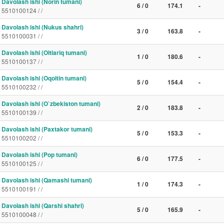
Davolash ishi (Norin tumani)
6 / 0
174.1
-
5510100124 / /
Davolash ishi (Nukus shahri)
3 / 0
163.8
-
5510100031 / /
Davolash ishi (Oltiariq tumani)
1 / 0
180.6
-
5510100137 / /
Davolash ishi (Oqoltin tumani)
5 / 0
154.4
-
5510100232 / /
Davolash ishi (O`zbekiston tumani)
2 / 0
183.8
-
5510100139 / /
Davolash ishi (Paxtakor tumani)
5 / 0
153.3
-
5510100202 / /
Davolash ishi (Pop tumani)
6 / 0
177.5
-
5510100125 / /
Davolash ishi (Qamashi tumani)
1 / 0
174.3
-
5510100191 / /
Davolash ishi (Qarshi shahri)
5 / 0
165.9
-
5510100048 / /