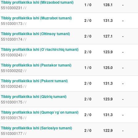
Tibbiy profilaktika ishi (Mirzaobod tumani)
1 / 0
128.1
-
5510300231 / /
Tibbiy profilaktika ishi (Muzrabot tumani)
2 / 0
131.3
-
5510300173 / /
Tibbiy profilaktika ishi (Oltinsoy tumani)
2 / 0
127.1
-
5510300174 / /
Tibbiy profilaktika ishi (O`rtachirchiq tumani)
2 / 0
123.9
-
5510300243 / /
Tibbiy profilaktika ishi (Paxtakor tumani)
1 / 0
125.0
-
5510300202 / /
Tibbiy profilaktika ishi (Pskent tumani)
2 / 0
131.3
-
5510300245 / /
Tibbiy profilaktika ishi (Qiziriq tumani)
2 / 0
123.9
-
5510300175 / /
Tibbiy profilaktika ishi (Qumqo`rg`on tumani)
2 / 0
131.3
-
5510300176 / /
Tibbiy profilaktika ishi (Sariosiyo tumani)
2 / 0
122.9
-
5510300177 / /