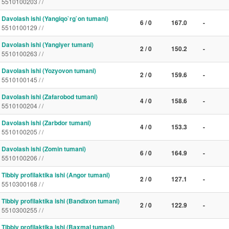
5510100203 / /
Davolash ishi (Yangiqo`rg`on tumani)
6 / 0
167.0
-
5510100129 / /
Davolash ishi (Yangiyer tumani)
2 / 0
150.2
-
5510100263 / /
Davolash ishi (Yozyovon tumani)
2 / 0
159.6
-
5510100145 / /
Davolash ishi (Zafarobod tumani)
4 / 0
158.6
-
5510100204 / /
Davolash ishi (Zarbdor tumani)
4 / 0
153.3
-
5510100205 / /
Davolash ishi (Zomin tumani)
6 / 0
164.9
-
5510100206 / /
Tibbiy profilaktika ishi (Angor tumani)
2 / 0
127.1
-
5510300168 / /
Tibbiy profilaktika ishi (Bandixon tumani)
2 / 0
122.9
-
5510300255 / /
Tibbiy profilaktika ishi (Baxmal tumani)