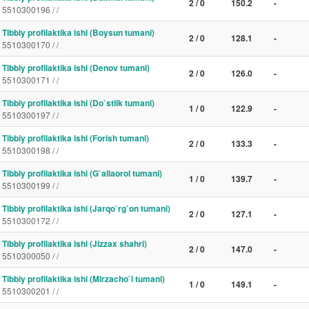
2 / 0
150.2
-
5510300196 / /
Tibbiy profilaktika ishi (Boysun tumani)
2 / 0
128.1
-
5510300170 / /
Tibbiy profilaktika ishi (Denov tumani)
2 / 0
126.0
-
5510300171 / /
Tibbiy profilaktika ishi (Do`stlik tumani)
1 / 0
122.9
-
5510300197 / /
Tibbiy profilaktika ishi (Forish tumani)
2 / 0
133.3
-
5510300198 / /
Tibbiy profilaktika ishi (G`allaorol tumani)
1 / 0
139.7
-
5510300199 / /
Tibbiy profilaktika ishi (Jarqo`rg`on tumani)
2 / 0
127.1
-
5510300172 / /
Tibbiy profilaktika ishi (Jizzax shahri)
2 / 0
147.0
-
5510300050 / /
Tibbiy profilaktika ishi (Mirzacho`l tumani)
1 / 0
149.1
-
5510300201 / /