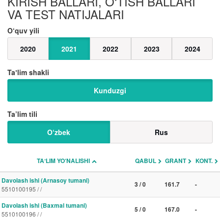
KIRISH BALLARI, O‘TISH BALLARI
VA TEST NATIJALARI
O‘quv yili
2020
2021
2022
2023
2024
Taʼlim shakli
Kunduzgi
Ta’lim tili
O‘zbek
Rus
TAʼLIM YO‘NALISHI
QABUL
GRANT
KONT.
Davolash ishi (Arnasoy tumani)
3 / 0
161.7
-
5510100195 / /
Davolash ishi (Baxmal tumani)
5 / 0
167.0
-
5510100196 / /