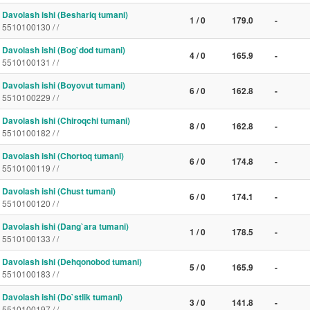
Davolash ishi (Beshariq tumani)
1 / 0
179.0
-
5510100130 / /
Davolash ishi (Bog`dod tumani)
4 / 0
165.9
-
5510100131 / /
Davolash ishi (Boyovut tumani)
6 / 0
162.8
-
5510100229 / /
Davolash ishi (Chiroqchi tumani)
8 / 0
162.8
-
5510100182 / /
Davolash ishi (Chortoq tumani)
6 / 0
174.8
-
5510100119 / /
Davolash ishi (Chust tumani)
6 / 0
174.1
-
5510100120 / /
Davolash ishi (Dang`ara tumani)
1 / 0
178.5
-
5510100133 / /
Davolash ishi (Dehqonobod tumani)
5 / 0
165.9
-
5510100183 / /
Davolash ishi (Do`stlik tumani)
3 / 0
141.8
-
5510100197 / /