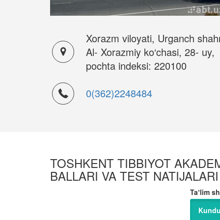
Xorazm viloyati, Urganch shahr
Al- Xorazmiy ko‘chasi, 28- uy,
pochta indeksi: 220100
0(362)2248484
TOSHKENT TIBBIYOT AKADEMI
BALLARI VA TEST NATIJALARI
Taʼlim sh
Kundu