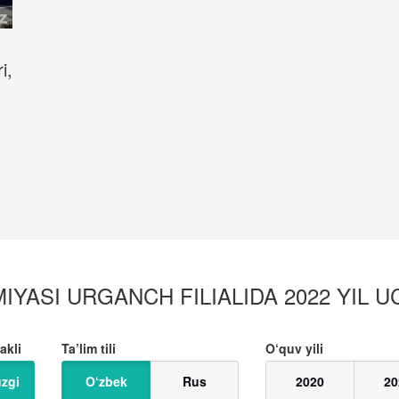
i,
YASI URGANCH FILIALIDA 2022 YIL UC
akli
Ta’lim tili
O‘quv yili
zgi
O‘zbek
Rus
2020
20