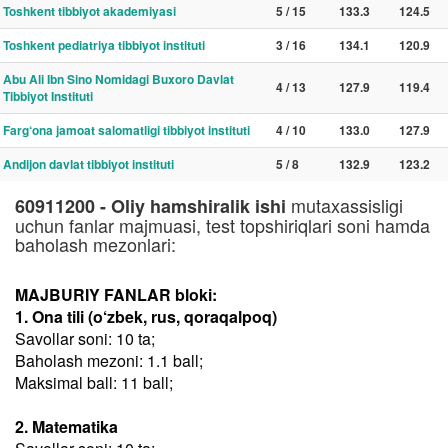
Toshkent tibbiyot akademiyasi
5 / 15
133.3
124.5
Toshkent pediatriya tibbiyot instituti
3 / 16
134.1
120.9
Abu Ali Ibn Sino Nomidagi Buxoro Davlat
4 / 13
127.9
119.4
Tibbiyot Instituti
Farg‘ona jamoat salomatligi tibbiyot instituti
4 / 10
133.0
127.9
Andijon davlat tibbiyot instituti
5 / 8
132.9
123.2
mutaxassisligi
60911200 - Oliy hamshiralik ishi
uchun fanlar majmuasi, test topshiriqlari soni hamda
baholash mezonlari:
MAJBURIY FANLAR bloki:
1. Ona tili (o‘zbek, rus, qoraqalpoq)
Savollar soni: 10 ta;
Baholash mezoni: 1.1 ball;
Maksimal ball: 11 ball;
2. Matematika