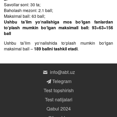
Savollar soni: 30 ta;
Baholash mezoni: 2.1 ball;
Maksimal ball: 63 ball;
Ushbu ta’lim yo‘nalishiga mos bo‘lgan fanlardan
to‘plash mumkin bo‘lgan maksimall ball: 93+63=156
ball
Ushbu taʼlim yo‘nalishida to‘plash mumkin bo‘lgan
maksimal ball –
189 ballni tashkil etadi
.
info@abt.uz
Telegram
Test topshirish
Test natijalari
Qabul 2024