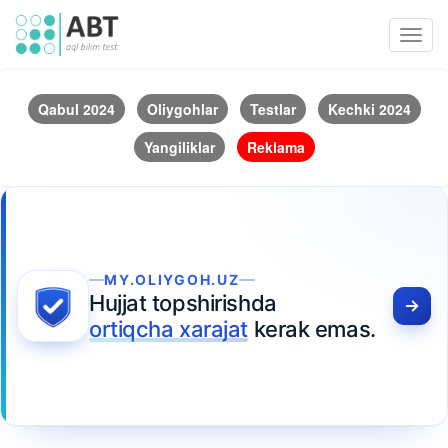
Toggl
navig
Qabul 2024
Oliygohlar
Testlar
Kechki 2024
Yangiliklar
Reklama
MY.OLIYGOH.UZ
Hujjat topshirishda
ortiqcha xarajat
kerak emas.