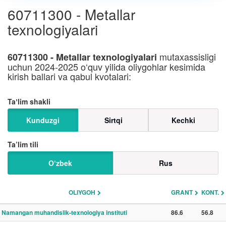
60711300 - Metallar
texnologiyalari
mutaxassisligi
60711300 - Metallar texnologiyalari
uchun 2024-2025 o‘quv yilida oliygohlar kesimida
kirish ballari va qabul kvotalari:
Taʼlim shakli
Kunduzgi
Sirtqi
Kechki
Ta’lim tili
O‘zbek
Rus
OLIYGOH
GRANT
KONT.
Namangan muhandislik-texnologiya instituti
86.6
56.8