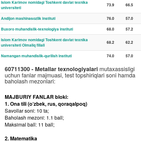
Islom Karimov nomidagi Toshkent davlat texnika
73.9
66.5
universiteti
Andijon mashinasozlik instituti
76.0
57.0
Buxoro muhandislik-texnologiya instituti
68.0
57.2
Islom Karimov nomidagi Toshkent davlat texnika
68.2
62.2
universiteti Olmaliq filiali
Namangan muhandislik-qurilish instituti
74.0
57.0
mutaxassisligi
60711300 - Metallar texnologiyalari
uchun fanlar majmuasi, test topshiriqlari soni hamda
baholash mezonlari:
MAJBURIY FANLAR bloki:
1. Ona tili (o‘zbek, rus, qoraqalpoq)
Savollar soni: 10 ta;
Baholash mezoni: 1.1 ball;
Maksimal ball: 11 ball;
2. Matematika