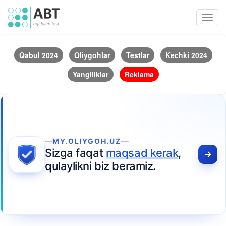
Toggl
navig
Qabul 2024
Oliygohlar
Testlar
Kechki 2024
Yangiliklar
Reklama
MY.OLIYGOH.UZ
Sizga faqat
maqsad kerak
,
qulaylikni biz beramiz.