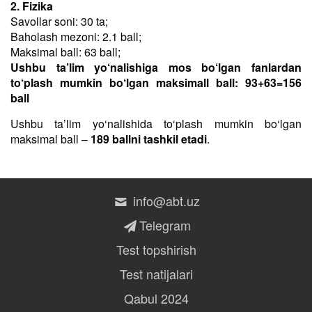
2. Fizika
Savollar soni: 30 ta;
Baholash mezoni: 2.1 ball;
Maksimal ball: 63 ball;
Ushbu ta’lim yo‘nalishiga mos bo‘lgan fanlardan
to‘plash mumkin bo‘lgan maksimall ball: 93+63=156
ball
Ushbu taʼlim yo‘nalishida to‘plash mumkin bo‘lgan
maksimal ball –
189 ballni tashkil etadi
.
info@abt.uz
Telegram
Test topshirish
Test natijalari
Qabul 2024