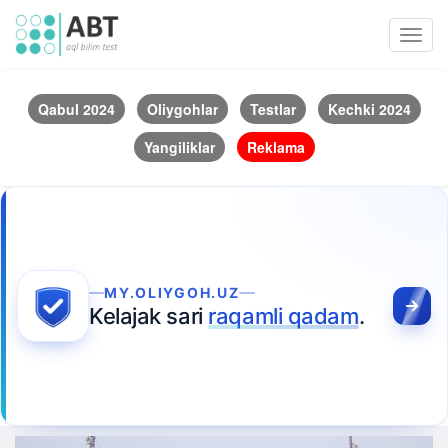
Toggl
navig
Qabul 2024
Oliygohlar
Testlar
Kechki 2024
Yangiliklar
Reklama
MY.OLIYGOH.UZ
Kelajak sari
raqamli qadam
.