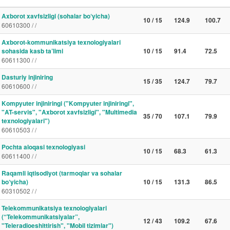
Axborot xavfsizligi (sohalar bo‘yicha)
10 / 15
124.9
100.7
60610300 / /
Axborot-kommunikatsiya texnologiyalari
sohasida kasb ta’limi
10 / 15
91.4
72.5
60611300 / /
Dasturiy injiniring
15 / 35
124.7
79.7
60610600 / /
Kompyuter injiniringi ("Kompyuter injiniringi",
"AT-servis", "Axborot xavfsizligi", "Multimedia
35 / 70
107.1
79.9
texnologiyalari")
60610503 / /
Pochta aloqasi texnologiyasi
10 / 15
68.3
61.3
60611400 / /
Raqamli iqtisodiyot (tarmoqlar va sohalar
bo‘yicha)
10 / 15
131.3
86.5
60310502 / /
Telekommunikatsiya texnologiyalari
(“Telekommunikatsiyalar”,
12 / 43
109.2
67.6
"Teleradioeshittirish", "Mobil tizimlar")