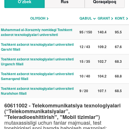
O‘zbek
Rus
Qoraqalpoq
OLIYGOH
QABUL
GRANT
KONT.
Muhammad al-Xorazmiy nomidagi Toshkent
95 / 150
140.4
95.5
axborot texnologiyalari universiteti
Toshkent axborot texnologiyalari universiteti
12 / 43
109.2
67.6
Qarshi filiali
Toshkent axborot texnologiyalari universiteti
15 / 35
102.7
68.3
Urganch filiali
Toshkent axborot texnologiyalari universiteti
10 / 40
104.2
68.8
Samarqand filiali
Toshkent axborot texnologiyalari universiteti
9 / 20
107.1
68.5
Nurafshon filiali
60611002 - Telekommunikatsiya texnologiyalari
(“Telekommunikatsiyalar”,
"Teleradioeshittirish", "Mobil tizimlar")
mutaxassisligi uchun fanlar majmuasi, test
topshiriqlari soni hamda baholash mezonlari: