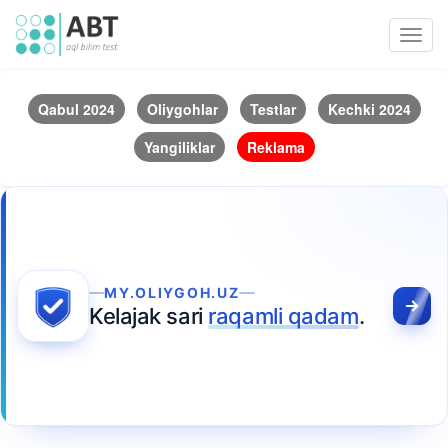
Toggl
navig
Qabul 2024
Oliygohlar
Testlar
Kechki 2024
Yangiliklar
Reklama
MY.OLIYGOH.UZ
Kelajak sari
raqamli qadam
.