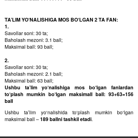
TA’LIM YO‘NALISHIGA MOS BO‘LGAN 2 TA FAN:
1.
Savollar soni: 30 ta;
Baholash mezoni: 3.1 ball;
Maksimal ball: 93 ball;
2.
Savollar soni: 30 ta;
Baholash mezoni: 2.1 ball;
Maksimal ball: 63 ball;
Ushbu ta’lim yo‘nalishiga mos bo‘lgan fanlardan
to‘plash mumkin bo‘lgan maksimall ball: 93+63=156
ball
Ushbu taʼlim yo‘nalishida to‘plash mumkin bo‘lgan
maksimal ball –
189 ballni tashkil etadi
.