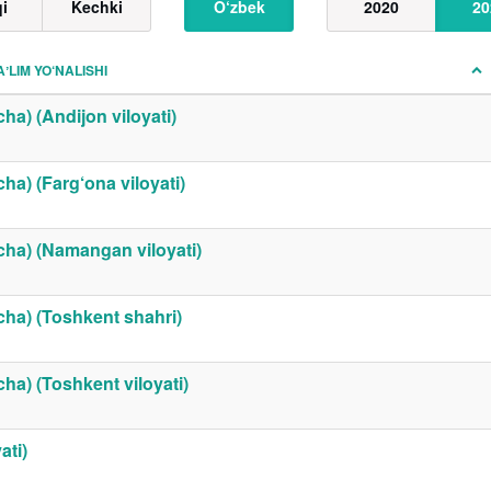
qi
Kechki
O‘zbek
2020
20
AʼLIM YO‘NALISHI
cha) (Andijon viloyati)
cha) (Farg‘ona viloyati)
yicha) (Namangan viloyati)
yicha) (Toshkent shahri)
icha) (Toshkent viloyati)
ati)