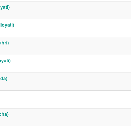
yati)
loyati)
ahri)
oyati)
ida)
icha)