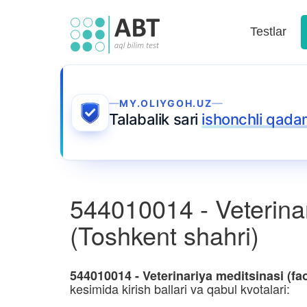
Testlar
MY.OLIYGOH.UZ
Talabalik sari
ishonchli qada
544010014 - Veterinari
(Toshkent shahri)
544010014 - Veterinariya meditsinasi (fao
kesimida kirish ballari va qabul kvotalari: