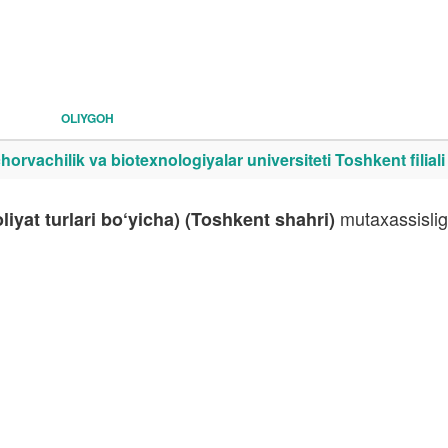
OLIYGOH
orvachilik va biotexnologiyalar universiteti Toshkent filiali
mutaxassisligi
liyat turlari bo‘yicha) (Toshkent shahri)