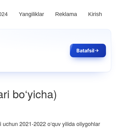
024
Yangiliklar
Reklama
Kirish
Batafsil
ari bo‘yicha)
i uchun 2021-2022 o‘quv yilida oliygohlar