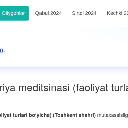
Oliygohlar
Qabul 2024
Sirtqi 2024
Kechki 2
m
.
ya meditsinasi (faoliyat turl
mutaxassislig
liyat turlari bo‘yicha) (Toshkent shahri)