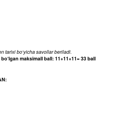
 tarixi bo‘yicha savollar beriladi.
‘lgan maksimall ball: 11+11+11= 33 ball
AN: