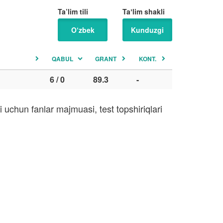
Ta’lim tili
Taʼlim shakli
O‘zbek
Kunduzgi
QABUL
GRANT
KONT.
6 / 0
89.3
-
 uchun fanlar majmuasi, test topshiriqlari