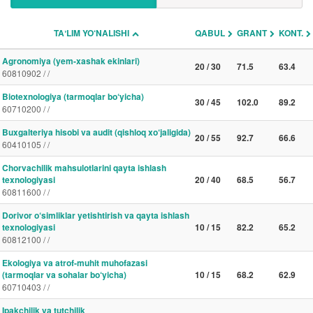
TAʼLIM YO‘NALISHI
QABUL
GRANT
KONT.
Agronomiya (yem-xashak ekinlari)
20 / 30
71.5
63.4
60810902 / /
Biotexnologiya (tarmoqlar bo‘yicha)
30 / 45
102.0
89.2
60710200 / /
Buxgalteriya hisobi va audit (qishloq xo‘jaligida)
20 / 55
92.7
66.6
60410105 / /
Chorvachilik mahsulotlarini qayta ishlash
texnologiyasi
20 / 40
68.5
56.7
60811600 / /
Dorivor o‘simliklar yetishtirish va qayta ishlash
texnologiyasi
10 / 15
82.2
65.2
60812100 / /
Ekologiya va atrof-muhit muhofazasi
(tarmoqlar va sohalar bo‘yicha)
10 / 15
68.2
62.9
60710403 / /
Ipakchilik va tutchilik