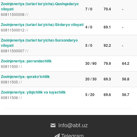
Zooinjeneriya (turlari bo‘yicha)-Qashqadaryo
viloyati
7 / 0
70.4
-
60811500008 / /
Zooinjeneriya (turlari bo‘yicha)-Sirdaryo viloyati
4 / 0
69.1
-
60811500012 / /
Zooinjeneriya (turlari bo‘yicha)-Surxondaryo
viloyati
5 / 0
92.2
-
60811500007 / /
Zooinjeneriya: parrandachilik
30 / 90
79.9
64.2
60811500 / /
Zooinjeneriya: qorako‘lchilik
20 / 30
69.3
56.8
60811505 / /
Zooinjeneriya: yilqichilik va tuyachilik
5 / 20
69.6
56.7
60811506 / /
info@abt.uz
Telegram