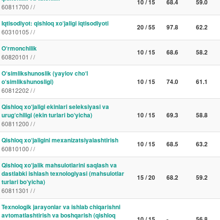
10 / 15
68.4
59.0
60811700 / /
Iqtisodiyot: qishloq xo‘jaligi iqtisodiyoti
20 / 55
97.8
62.2
60310105 / /
O‘rmonchilik
10 / 15
68.6
58.2
60820101 / /
O‘simlikshunoslik (yaylov cho‘l
o‘simlikshunosligi)
10 / 15
74.0
61.1
60812202 / /
Qishloq xo‘jaligi ekinlari seleksiyasi va
urug‘chiligi (ekin turlari bo‘yicha)
10 / 15
69.3
58.8
60811200 / /
Qishloq xo‘jaligini mexanizatsiyalashtirish
10 / 15
68.5
63.2
60810100 / /
Qishloq xo‘jalik mahsulotlarini saqlash va
dastlabki ishlash texnologiyasi (mahsulotlar
15 / 20
68.2
59.2
turlari bo‘yicha)
60811301 / /
Texnologik jarayonlar va ishlab chiqarishni
avtomatlashtirish va boshqarish (qishloq
10 / 15
-
56.8