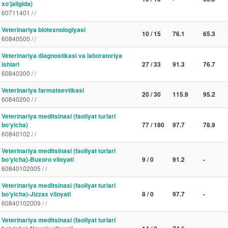
xo‘jaligida)
60711401 / /
Veterinariya biotexnologiyasi
10 / 15
76.1
65.3
60840500 / /
Veterinariya diagnostikasi va laboratoriya
ishlari
27 / 33
91.3
76.7
60840300 / /
Veterinariya farmatsevtikasi
20 / 30
115.9
95.2
60840200 / /
Veterinariya meditsinasi (faoliyat turlari
bo‘yicha)
77 / 180
97.7
78.9
60840102 / /
Veterinariya meditsinasi (faoliyat turlari
bo‘yicha)-Buxoro viloyati
9 / 0
91.2
-
60840102005 / /
Veterinariya meditsinasi (faoliyat turlari
bo‘yicha)-Jizzax viloyati
8 / 0
97.7
-
60840102009 / /
Veterinariya meditsinasi (faoliyat turlari