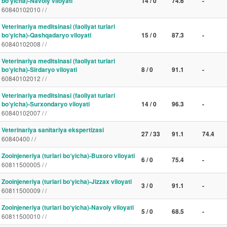
bo‘yicha)-Navoiy viloyati
14 / 0
74.6
-
60840102010 / /
Veterinariya meditsinasi (faoliyat turlari
bo‘yicha)-Qashqadaryo viloyati
15 / 0
87.3
-
60840102008 / /
Veterinariya meditsinasi (faoliyat turlari
bo‘yicha)-Sirdaryo viloyati
8 / 0
91.1
-
60840102012 / /
Veterinariya meditsinasi (faoliyat turlari
bo‘yicha)-Surxondaryo viloyati
14 / 0
96.3
-
60840102007 / /
Veterinariya sanitariya ekspertizasi
27 / 33
91.1
74.4
60840400 / /
Zooinjeneriya (turlari bo‘yicha)-Buxoro viloyati
6 / 0
75.4
-
60811500005 / /
Zooinjeneriya (turlari bo‘yicha)-Jizzax viloyati
3 / 0
91.1
-
60811500009 / /
Zooinjeneriya (turlari bo‘yicha)-Navoiy viloyati
5 / 0
68.5
-
60811500010 / /