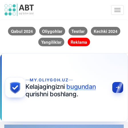
Toggl
navig
Qabul 2024
Oliygohlar
Testlar
Kechki 2024
Yangiliklar
Reklama
MY.OLIYGOH.UZ
Kelajagingizni
bugundan
qurishni boshlang.