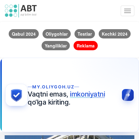
Toggl
navig
Qabul 2024
Oliygohlar
Testlar
Kechki 2024
Yangiliklar
Reklama
MY.OLIYGOH.UZ
Vaqtni emas,
imkoniyatni
qo‘lga kiriting.