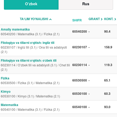
O‘zbek
Rus
TAʼLIM YO‘NALISHI
GRANT
KONT.
SHIFR
Amaliy matematika
60540200
-
90.4
60540200 / Matematika (3.1) / Fizika (2.1)
Filologiya va tillarni oʻqitish: ingliz tili
60230107
-
158.9
60230107 / Ingliz tili (3.1) / Ona tili va adabiyoti
(2.1)
Filologiya va tillarni oʻqitish: oʻzbek tili
60230114
-
119.3
60230114 / O‘zbek tili va adabiyoti (3.1) / Chet tili
(2.1)
Fizika
60530500
-
65.1
60530500 / Fizika (3.1) / Matematika (2.1)
Kimyo
60530100
-
60.3
60530100 / Kimyo (3.1) / Matematika (2.1)
Matematika
60540100
-
93.0
60540100 / Matematika (3.1) / Fizika (2.1)