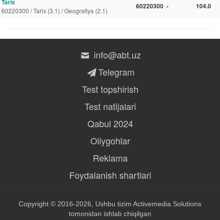
Tarix
60220300
-
104.0
60220300 / Tarix (3.1) / Geografiya (2.1)
info@abt.uz
Telegram
Test topshirish
Test natijalari
Qabul 2024
Oliygohlar
Reklama
Foydalanish shartlari
Copyright © 2016-2026, Ushbu tizim
Activemedia Solutions
tomonidan ishlab chiqilgan