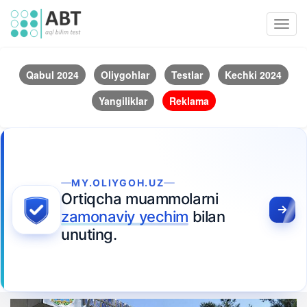
Toggl
navig
Qabul 2024
Oliygohlar
Testlar
Kechki 2024
Yangiliklar
Reklama
MY.OLIYGOH.UZ
Ortiqcha muammolarni
zamonaviy yechim
bilan
unuting.