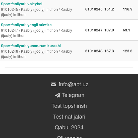
Sport faoliyati: voleybol
61010245
151.2
118.9
61010245 / Kasbiy (ijodiy) imtihon / Kasbiy
(ijodiy) imtihon
Sport faoliyati: yengil atletika
61010247
107.0
63.1
61010247 / Kasbiy (ijodiy) imtihon / Kasbiy
(ijodiy) imtihon
Sport faoliyati: yunon-rum kurashi
61010248
167.3
123.6
61010248 / Kasbiy (ijodiy) imtihon / Kasbiy
(ijodiy) imtihon
info@abt.uz
Telegram
Test topshirish
Test natijalari
Qabul 2024
Oliygohlar