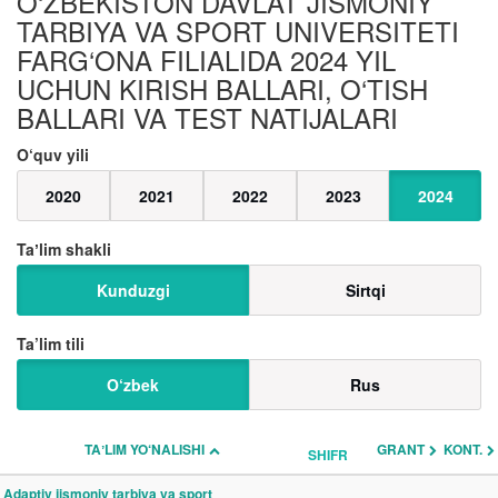
O‘ZBEKISTON DAVLAT JISMONIY
TARBIYA VA SPORT UNIVERSITETI
FARG‘ONA FILIALIDA 2024 YIL
UCHUN KIRISH BALLARI, O‘TISH
BALLARI VA TEST NATIJALARI
O‘quv yili
2020
2021
2022
2023
2024
Taʼlim shakli
Kunduzgi
Sirtqi
Ta’lim tili
O‘zbek
Rus
TAʼLIM YO‘NALISHI
GRANT
KONT.
SHIFR
Adaptiv jismoniy tarbiya va sport