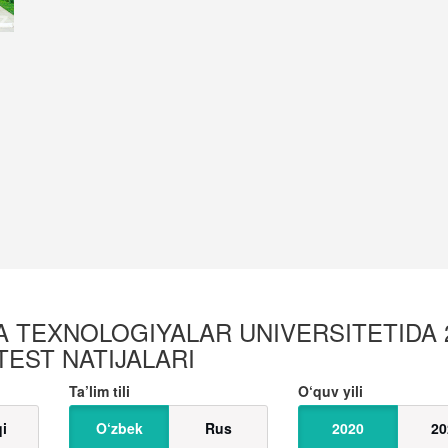
A TEXNOLOGIYALAR UNIVERSITETIDA 2
 TEST NATIJALARI
Ta’lim tili
O‘quv yili
qi
O‘zbek
Rus
2020
20