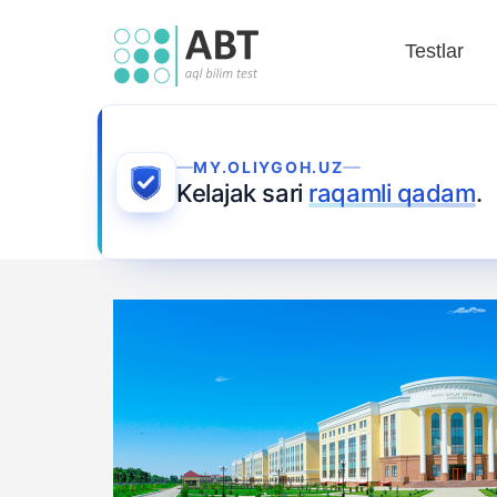
Testlar
MY.OLIYGOH.UZ
Kelajak sari
raqamli qadam
.