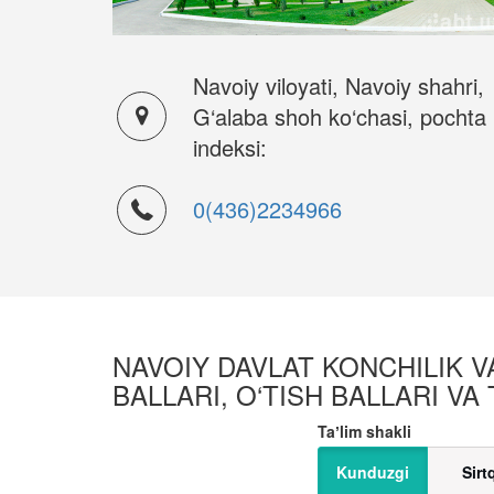
Navoiy viloyati, Navoiy shahri,
G‘alaba shoh ko‘chasi, pochta
indeksi:
0(436)2234966
NAVOIY DAVLAT KONCHILIK V
BALLARI, O‘TISH BALLARI VA
Taʼlim shakli
Kunduzgi
Sirt