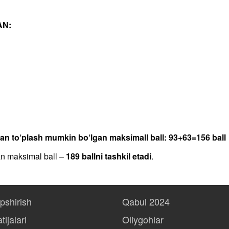
AN:
dan to‘plash mumkin bo‘lgan maksimall ball: 93+63=156 ball
an maksimal ball –
189 ballni tashkil etadi
.
opshirish
Qabul 2024
tijalari
Oliygohlar