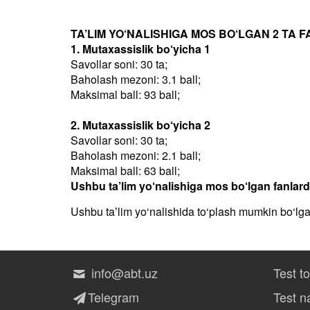
TA’LIM YO‘NALISHIGA MOS BO‘LGAN 2 TA F
1. Mutaxassislik bo‘yicha 1
Savollar soni: 30 ta;
Baholash mezoni: 3.1 ball;
Maksimal ball: 93 ball;
2. Mutaxassislik bo‘yicha 2
Savollar soni: 30 ta;
Baholash mezoni: 2.1 ball;
Maksimal ball: 63 ball;
Ushbu ta’lim yo‘nalishiga mos bo‘lgan fanlar
Ushbu taʼlim yo‘nalishida to‘plash mumkin bo‘lg
info@abt.uz
Test t
Telegram
Test na