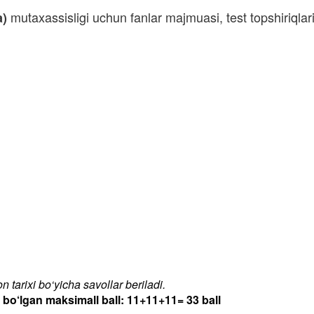
mutaxassisligi uchun fanlar majmuasi, test topshiriqla
a)
 tarixi bo‘yicha savollar beriladi.
‘lgan maksimall ball: 11+11+11= 33 ball