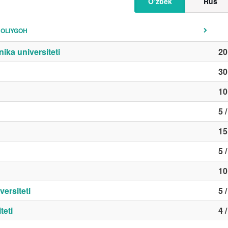
O‘zbek
Rus
OLIYGOH
ika universiteti
20
30
10
5 
15
5 
10
versiteti
5 
teti
4 