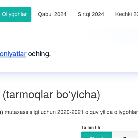
Oliygohlar
Qabul 2024
Sirtqi 2024
Kechki 2
oniyatlar
oching.
(tarmoqlar bo‘yicha)
mutaxassisligi uchun 2020-2021 o‘quv yilida oliygohlar k
a)
Ta’lim tili