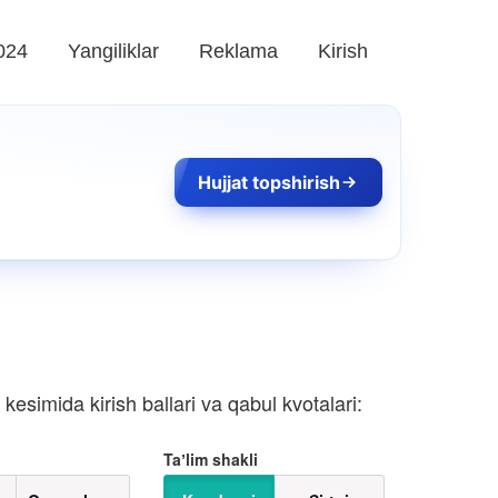
024
Yangiliklar
Reklama
Kirish
Hujjat topshirish
esimida kirish ballari va qabul kvotalari:
Taʼlim shakli