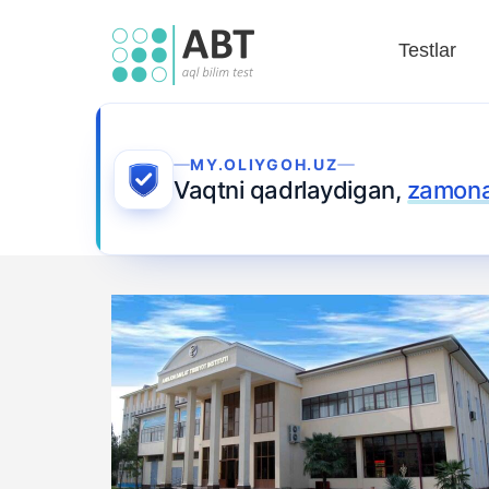
Testlar
MY.OLIYGOH.UZ
Vaqtni qadrlaydigan,
zamonav