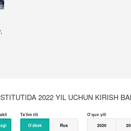
,
,
STITUTIDA 2022 YIL UCHUN KIRISH BAL
akli
Ta’lim tili
O‘quv yili
zgi
O‘zbek
Rus
2020
20