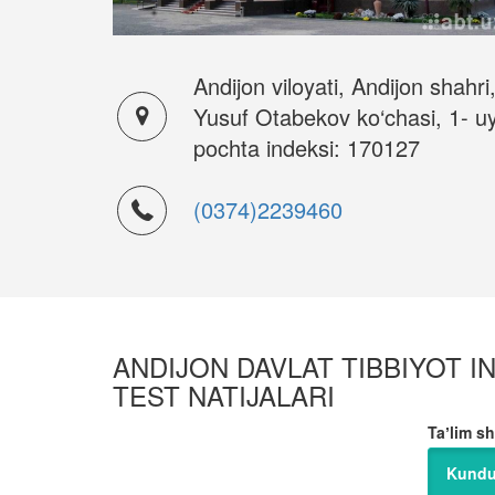
Andijon viloyati, Andijon shahri
Yusuf Otabekov ko‘chasi, 1- uy
pochta indeksi: 170127
(0374)2239460
ANDIJON DAVLAT TIBBIYOT IN
TEST NATIJALARI
Taʼlim sh
Kundu