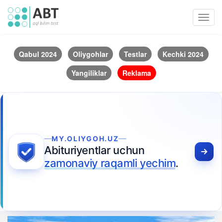
Toggl
navig
Qabul 2024
Oliygohlar
Testlar
Kechki 2024
Yangiliklar
Reklama
MY.OLIYGOH.UZ
Abituriyentlar uchun
zamonaviy raqamli yechim
.