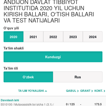
ANDIJON DAVLAT TIBBIYOT
INSTITUTIDA 2020 YIL UCHUN
KIRISH BALLARI, O‘TISH BALLARI
VA TEST NATIJALARI
O‘quv yili
2020
2021
2022
2023
2024
Taʼlim shakli
Kunduzgi
Ta’lim tili
O‘zbek
Rus
TAʼLIM YO‘NALISHI
QABUL
GRANT
KONT.
Davolash ishi
0 / 125
-
173.5
5510100 / Mutaxassislik bo‘yicha 1 (3.1) /