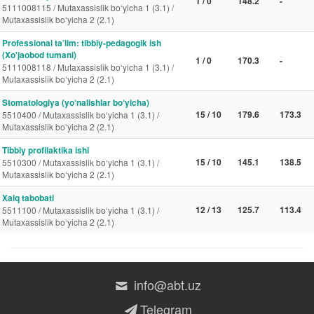
1 / 0
148.2
-
5111008115 / Mutaxassislik bo‘yicha 1 (3.1) /
Mutaxassislik bo‘yicha 2 (2.1)
Professional ta’lim: tibbiy-pedagogik ish
(Xo'jaobod tumani)
1 / 0
170.3
-
5111008118 / Mutaxassislik bo‘yicha 1 (3.1) /
Mutaxassislik bo‘yicha 2 (2.1)
Stomatologiya (yo‘nalishlar bo‘yicha)
15 / 10
179.6
173.3
5510400 / Mutaxassislik bo‘yicha 1 (3.1) /
Mutaxassislik bo‘yicha 2 (2.1)
Tibbiy profilaktika ishi
15 / 10
145.1
138.5
5510300 / Mutaxassislik bo‘yicha 1 (3.1) /
Mutaxassislik bo‘yicha 2 (2.1)
Xalq tabobati
12 / 13
125.7
113.4
5511100 / Mutaxassislik bo‘yicha 1 (3.1) /
Mutaxassislik bo‘yicha 2 (2.1)
info@abt.uz
Telegram