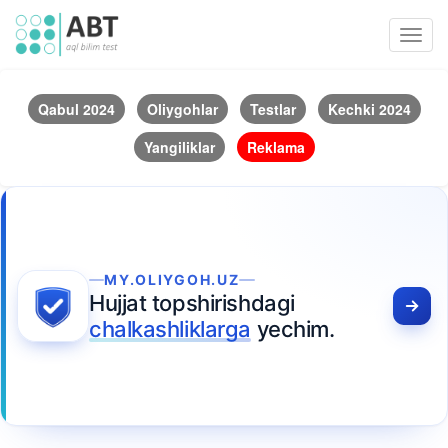
Toggl
navig
Qabul 2024
Oliygohlar
Testlar
Kechki 2024
Yangiliklar
Reklama
MY.OLIYGOH.UZ
Hujjat topshirishdagi
chalkashliklarga
yechim.