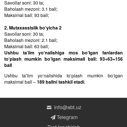
Savollar soni: 30 ta;
Baholash mezoni: 3.1 ball;
Maksimal ball: 93 ball;
2. Mutaxassislik bo‘yicha 2
Savollar soni: 30 ta;
Baholash mezoni: 2.1 ball;
Maksimal ball: 63 ball;
Ushbu ta’lim yo‘nalishiga mos bo‘lgan fanlardan
to‘plash mumkin bo‘lgan maksimall ball: 93+63=156
ball
Ushbu taʼlim yo‘nalishida to‘plash mumkin bo‘lgan
maksimal ball –
189 ballni tashkil etadi
.
info@abt.uz
Telegram
Test topshirish