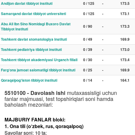
Andijon davlat tibbiyot instituti
0 / 125
-
173.5
Samarqand davlat tibbiyot universiteti
0 / 125
-
173.1
Abu Ali Ibn Sino Nomidagi Buxoro Davlat
0 / 90
-
173.3
Tibbiyot Instituti
Toshkent davlat stomatologiya instituti
0 / 49
-
169.9
Toshkent pediatriya tibbiyot instituti
0 / 39
-
173.0
Toshkent tibbiyot akademiyasi Urganch filiali
0 / 30
-
173.4
Farg‘ona jamoat salomatligi tibbiyot instituti
0 / 25
-
169.9
Qoraqalpog‘iston tibbiyot instituti
0 / 14
-
164.1
mutaxassisligi uchun
5510100 - Davolash ishi
fanlar majmuasi, test topshiriqlari soni hamda
baholash mezonlari:
MAJBURIY FANLAR bloki:
1. Ona tili (o‘zbek, rus, qoraqalpoq)
Savollar soni: 10 ta;