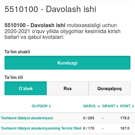
5510100 - Davolash ishi
mutaxassisligi uchun
5510100 - Davolash ishi
2020-2021 o‘quv yilida oliygohlar kesimida kirish
ballari va qabul kvotalari:
Taʼlim shakli
Kunduzgi
Ta’lim tili
O‘zbek
Rus
Qoraqalpoq
OLIYGOH
QABUL
GRANT
KONT.
Toshkent tibbiyot akademiyasi
0 / 205
-
179.5
Toshkent tibbiyot akademiyasining Termiz filiali
0 / 170
-
167.0