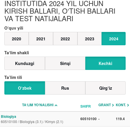
INSTITUTIDA 2024 YIL UCHUN
KIRISH BALLARI, O‘TISH BALLARI
VA TEST NATIJALARI
O‘quv yili
2020
2021
2022
2023
2024
Taʼlim shakli
Kunduzgi
Sirtqi
Kechki
Ta’lim tili
O‘zbek
Rus
Qirg‘iz
TAʼLIM YO‘NALISHI
GRANT
KONT.
SHIFR
Biologiya
60510100
-
119.4
60510100 / Biologiya (3.1) / Kimyo (2.1)