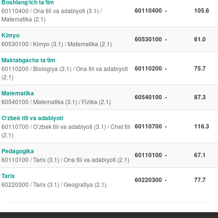
Boshlangʻich taʼlim
60110400
-
105.6
60110400 / Ona tili va adabiyoti (3.1) /
Matematika (2.1)
Kimyo
60530100
-
61.0
60530100 / Kimyo (3.1) / Matematika (2.1)
Maktabgacha taʼlim
60110200
-
75.7
60110200 / Biologiya (3.1) / Ona tili va adabiyoti
(2.1)
Matematika
60540100
-
87.3
60540100 / Matematika (3.1) / Fizika (2.1)
Oʻzbek tili va adabiyoti
60110700
-
116.3
60110700 / O‘zbek tili va adabiyoti (3.1) / Chet tili
(2.1)
Pedagogika
60110100
-
67.1
60110100 / Tarix (3.1) / Ona tili va adabiyoti (2.1)
Tarix
60220300
-
77.7
60220300 / Tarix (3.1) / Geografiya (2.1)