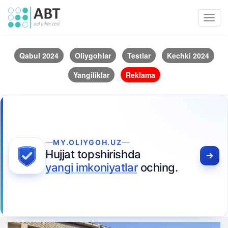
Toggl
navig
Qabul 2024
Oliygohlar
Testlar
Kechki 2024
Yangiliklar
Reklama
MY.OLIYGOH.UZ
Hujjat topshirishda
yangi imkoniyatlar
oching.