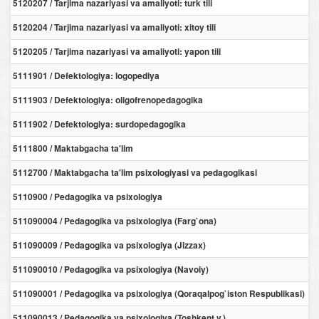
5120207 / Tarjima nazariyasi va amaliyoti: turk tili
5120204 / Tarjima nazariyasi va amaliyoti: xitoy tili
5120205 / Tarjima nazariyasi va amaliyoti: yapon tili
5111901 / Defektologiya: logopediya
5111903 / Defektologiya: oligofrenopedagogika
5111902 / Defektologiya: surdopedagogika
5111800 / Maktabgacha ta'lim
5112700 / Maktabgacha ta'lim psixologiyasi va pedagogikasi
5110900 / Pedagogika va psixologiya
511090004 / Pedagogika va psixologiya (Farg`ona)
511090009 / Pedagogika va psixologiya (Jizzax)
511090010 / Pedagogika va psixologiya (Navoiy)
511090001 / Pedagogika va psixologiya (Qoraqalpog`iston Respublikasi)
511090013 / Pedagogika va psixologiya (Toshkent v.)