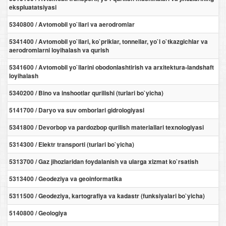
ekspluatatsiyasi
5340800 / Avtomobil yo`llari va aerodromlar
5341400 / Avtomobil yo`llari, ko`priklar, tonnellar, yo`l o`tkazgichlar va
aerodromlarni loyihalash va qurish
5341600 / Avtomobil yo`llarini obodonlashtirish va arxitektura-landshaft
loyihalash
5340200 / Bino va inshootlar qurilishi (turlari bo`yicha)
5141700 / Daryo va suv omborlari gidrologiyasi
5341800 / Devorbop va pardozbop qurilish materiallari texnologiyasi
5314300 / Elektr transporti (turlari bo`yicha)
5313700 / Gaz jihozlaridan foydalanish va ularga xizmat ko`rsatish
5313400 / Geodeziya va geoinformatika
5311500 / Geodeziya, kartografiya va kadastr (funksiyalari bo`yicha)
5140800 / Geologiya