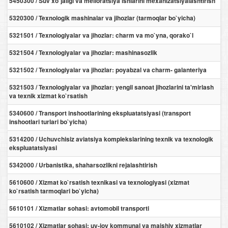
5450300 / Suv xo`jaligi va melioratsiya ishlarini mexanizatsiyalashtirish
5320300 / Texnologik mashinalar va jihozlar (tarmoqlar bo`yicha)
5321501 / Texnologiyalar va jihozlar: charm va mo`yna, qorako`l
5321504 / Texnologiyalar va jihozlar: mashinasozlik
5321502 / Texnologiyalar va jihozlar: poyabzal va charm- galanteriya
5321503 / Texnologiyalar va jihozlar: yengil sanoat jihozlarini ta'mirlash
va texnik xizmat ko`rsatish
5340600 / Transport inshootlarining ekspluatatsiyasi (transport
inshootlari turlari bo`yicha)
5314200 / Uchuvchisiz aviatsiya komplekslarining texnik va texnologik
ekspluatatsiyasi
5342000 / Urbanistika, shaharsozlikni rejalashtirish
5610600 / Xizmat ko`rsatish texnikasi va texnologiyasi (xizmat
ko`rsatish tarmoqlari bo`yicha)
5610101 / Xizmatlar sohasi: avtomobil transporti
5610102 / Xizmatlar sohasi: uy-joy kommunal va maishiy xizmatlar