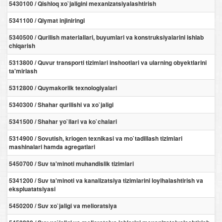
5430100 / Qishloq xo`jaligini mexanizatsiyalashtirish
5341100 / Qiymat injiniringi
5340500 / Qurilish materiallari, buyumlari va konstruksiyalarini ishlab
chiqarish
5313800 / Quvur transporti tizimlari inshootlari va ularning obyektlarini
ta'mirlash
5312800 / Quymakorlik texnologiyalari
5340300 / Shahar qurilishi va xo`jaligi
5341500 / Shahar yo`llari va ko`chalari
5314900 / Sovutish, kriogen texnikasi va mo`tadillash tizimlari
mashinalari hamda agregatlari
5450700 / Suv ta'minoti muhandislik tizimlari
5341200 / Suv ta'minoti va kanalizatsiya tizimlarini loyihalashtirish va
ekspluatatsiyasi
5450200 / Suv xo`jaligi va melioratsiya