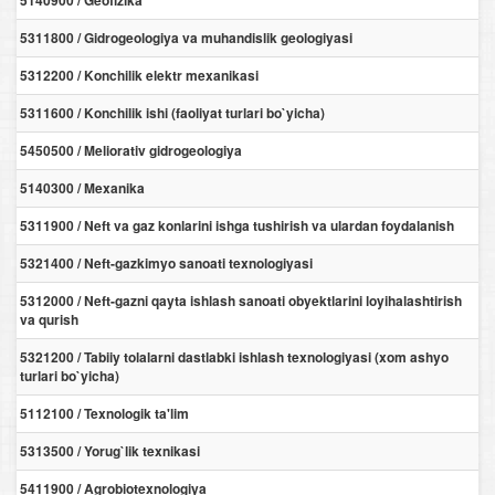
5140900 / Geofizika
5311800 / Gidrogeologiya va muhandislik geologiyasi
5312200 / Konchilik elektr mexanikasi
5311600 / Konchilik ishi (faoliyat turlari bo`yicha)
5450500 / Meliorativ gidrogeologiya
5140300 / Mexanika
5311900 / Neft va gaz konlarini ishga tushirish va ulardan foydalanish
5321400 / Neft-gazkimyo sanoati texnologiyasi
5312000 / Neft-gazni qayta ishlash sanoati obyektlarini loyihalashtirish
va qurish
5321200 / Tabiiy tolalarni dastlabki ishlash texnologiyasi (xom ashyo
turlari bo`yicha)
5112100 / Texnologik ta'lim
5313500 / Yorug`lik texnikasi
5411900 / Agrobiotexnologiya