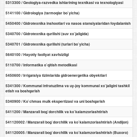
5313300 / Geologiya-razvedka ishlarining texnikasi va texnologiyasi
5141100 / Gidrologiya (tarmoqlar bo`yicha)
5450400 / Gidrotexnika inshootlari va nasos stansiyalaridan foydalanish
5340700 / Gidrotexnika qurilishi (suv xo`jaligida)
5340701 / Gidrotexnika qurilishi (turlari bo`yicha)
5640100 / Hayotiy faoliyat xavfsizligi
5110700 / Informatika o`qitish metodikasi
5450600 / Irrigatsiya tizimlarida gidroenergetika obyektlari
5341300 / Kommunal infratuzilma va uy-joy kommunal xo`jaligini tashkil
etish va boshqarish
5340900 / Ko`chmas mulk ekspertizasi va uni boshqarish
5411200 / Manzarali bog`dorchilik va ko`kalamzorlashtirish
541120002 / Manzarali bog`dorchilik va ko`kalamzorlashtirish (Andijon)
541120005 / Manzarali bog`dorchilik va ko`kalamzorlashtirish (Buxoro)