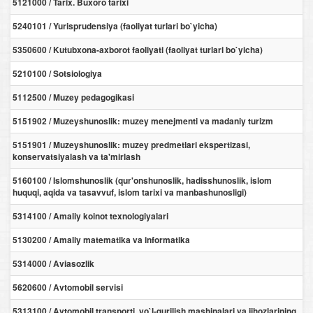
5121000 / Tarix. Buxoro tarixi
5240101 / Yurisprudensiya (faoliyat turlari bo`yicha)
5350600 / Kutubxona-axborot faoliyati (faoliyat turlari bo`yicha)
5210100 / Sotsiologiya
5112500 / Muzey pedagogikasi
5151902 / Muzeyshunoslik: muzey menejmenti va madaniy turizm
5151901 / Muzeyshunoslik: muzey predmetlari ekspertizasi,
konservatsiyalash va ta'mirlash
5160100 / Islomshunoslik (qur'onshunoslik, hadisshunoslik, islom
huquqi, aqida va tasavvuf, islom tarixi va manbashunosligi)
5314100 / Amaliy koinot texnologiyalari
5130200 / Amaliy matematika va informatika
5314000 / Aviasozlik
5620600 / Avtomobil servisi
5313100 / Avtomobil transporti, yo`l-qurilish mashinalari va jihozlarining