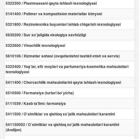
5322300 / Plastmassani qayta ishlash texnologiyasi
5141400 / Polimer va kompozitsion materiallar kimyosi
5321800 / Rezinotexnika buyumlari ishlab chiqarish texnologiyasi
5630200 / Suv xo`jaligida ekologiya xavfsizligi
5322600 / Vinochilik texnologiyasi
5610106 / Xizmatlar sohasi (ovqatlanishni tashkil etish va servis)
5322400 / Yog`lar, efir moylari va parfumeriya-kosmetika mahsulotlari
texnologiyasi
5411400 / Chorvachilik mahsulotlarini qayta ishlash texnologiyasi
5510500 / Farmatsiya (turlari bo`yicha)
5111039 / Kasb ta'limi: farmatsiya
5411500 / O`simliklar va qishloq xo`jalik mahsulotlari karantini
541150002 / O`simliklar va qishloq xo`jalik mahsulotlari karantini
(Andijon)