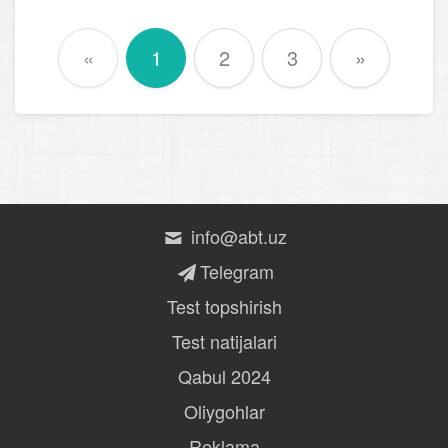
«
1
2
3
»
info@abt.uz
Telegram
Test topshirish
Test natijalari
Qabul 2024
Oliygohlar
Reklama