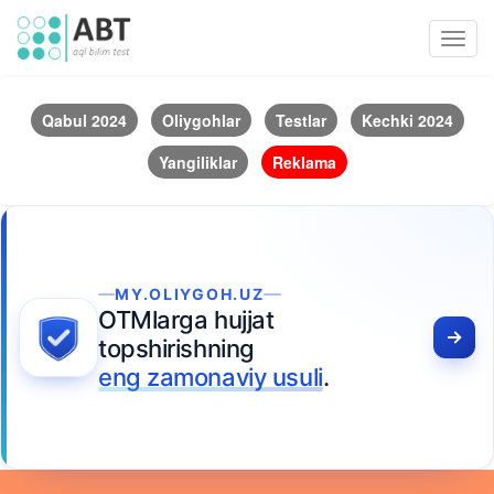
Toggl
navig
Qabul 2024
Oliygohlar
Testlar
Kechki 2024
Yangiliklar
Reklama
MY.OLIYGOH.UZ
OTMlarga hujjat
topshirishning
eng zamonaviy usuli
.