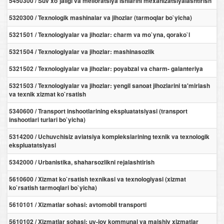
5450300 / Suv xo`jaligi va melioratsiya ishlarini mexanizatsiyalashtirish
5320300 / Texnologik mashinalar va jihozlar (tarmoqlar bo`yicha)
5321501 / Texnologiyalar va jihozlar: charm va mo`yna, qorako`l
5321504 / Texnologiyalar va jihozlar: mashinasozlik
5321502 / Texnologiyalar va jihozlar: poyabzal va charm- galanteriya
5321503 / Texnologiyalar va jihozlar: yengil sanoat jihozlarini ta'mirlash
va texnik xizmat ko`rsatish
5340600 / Transport inshootlarining ekspluatatsiyasi (transport
inshootlari turlari bo`yicha)
5314200 / Uchuvchisiz aviatsiya komplekslarining texnik va texnologik
ekspluatatsiyasi
5342000 / Urbanistika, shaharsozlikni rejalashtirish
5610600 / Xizmat ko`rsatish texnikasi va texnologiyasi (xizmat
ko`rsatish tarmoqlari bo`yicha)
5610101 / Xizmatlar sohasi: avtomobil transporti
5610102 / Xizmatlar sohasi: uy-joy kommunal va maishiy xizmatlar