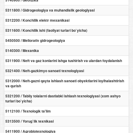
5140900 / Geofizika
5311800 / Gidrogeologiya va muhandislik geologiyasi
5312200 / Konchilik elektr mexanikasi
5311600 / Konchilik ishi (faoliyat turlari bo`yicha)
5450500 / Meliorativ gidrogeologiya
5140300 / Mexanika
5311900 / Neft va gaz konlarini ishga tushirish va ulardan foydalanish
5321400 / Neft-gazkimyo sanoati texnologiyasi
5312000 / Neft-gazni qayta ishlash sanoati obyektlarini loyihalashtirish
va qurish
5321200 / Tabiiy tolalarni dastlabki ishlash texnologiyasi (xom ashyo
turlari bo`yicha)
5112100 / Texnologik ta'lim
5313500 / Yorug`lik texnikasi
5411900 / Agrobiotexnologiya