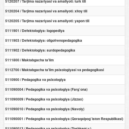
5120207 / Tarjima nazariyasi va amaliyoti: turk tili
5120204 / Tarjima nazariyasi va amaliyoti: xitoy tili
5120205 / Tarjima nazariyasi va amaliyoti: yapon tili
5111901 / Defektologiya: logopediya
5111903 / Defektologiya: oligofrenopedagogika
5111902 / Defektologiya: surdopedagogika
5111800 / Maktabgacha ta'lim
5112700 / Maktabgacha ta'lim psixologiyasi va pedagogikasi
5110900 / Pedagogika va psixologiya
511090004 / Pedagogika va psixologiya (Farg`ona)
511090009 / Pedagogika va psixologiya (Jizzax)
511090010 / Pedagogika va psixologiya (Navoiy)
511090001 / Pedagogika va psixologiya (Qoraqalpog`iston Respublikasi)
511090013 / Pedagogika va psixologiya (Toshkent v.)