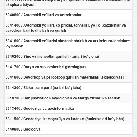
ekspluatatsiyasi
5340800 / Avtomobil yo`llari va aerodromlar
5341400 / Avtomobil yo`llari, ko`priklar, tonnellar, yo`l o`tkazgichlar va
aerodromlarni loyihalash va qurish
5341600 / Avtomobil yo`llarini obodonlashtirish va arxitektura-landshaft
loyihalash
5340200 / Bino va inshootlar qurilishi (turlari bo`yicha)
5141700 / Daryo va suv omborlari gidrologiyasi
5341800 / Devorbop va pardozbop qurilish materiallari texnologiyasi
5314300 / Elektr transporti (turlari bo`yicha)
5313700 / Gaz jihozlaridan foydalanish va ularga xizmat ko`rsatish
5313400 / Geodeziya va geoinformatika
5311500 / Geodeziya, kartografiya va kadastr (funksiyalari bo`yicha)
5140800 / Geologiya