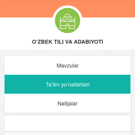
O‘ZBEK TILI VA ADABIYOTI
Mavzular
Taʼlim yo‘nalishlari
Natijalar