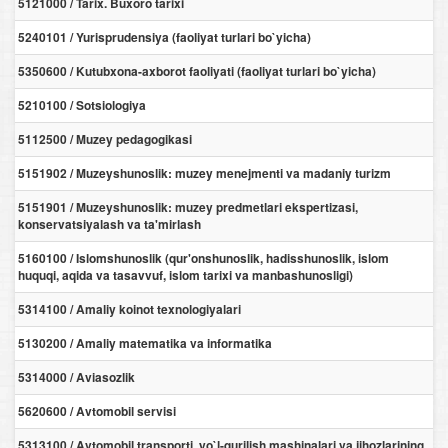
5121000 / Tarix. Buxoro tarixi
5240101 / Yurisprudensiya (faoliyat turlari bo`yicha)
5350600 / Kutubxona-axborot faoliyati (faoliyat turlari bo`yicha)
5210100 / Sotsiologiya
5112500 / Muzey pedagogikasi
5151902 / Muzeyshunoslik: muzey menejmenti va madaniy turizm
5151901 / Muzeyshunoslik: muzey predmetlari ekspertizasi,
konservatsiyalash va ta'mirlash
5160100 / Islomshunoslik (qur'onshunoslik, hadisshunoslik, islom
huquqi, aqida va tasavvuf, islom tarixi va manbashunosligi)
5314100 / Amaliy koinot texnologiyalari
5130200 / Amaliy matematika va informatika
5314000 / Aviasozlik
5620600 / Avtomobil servisi
5313100 / Avtomobil transporti, yo`l-qurilish mashinalari va jihozlarining