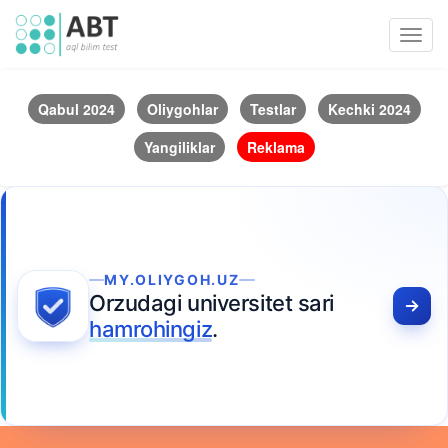
Toggl
navig
Qabul 2024
Oliygohlar
Testlar
Kechki 2024
Yangiliklar
Reklama
MY.OLIYGOH.UZ
Orzudagi universitet sari
hamrohingiz
.