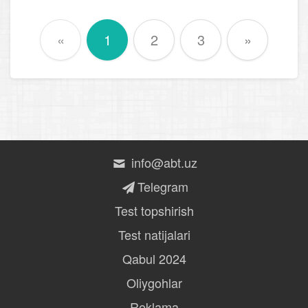
«
1
2
3
»
info@abt.uz
Telegram
Test topshirish
Test natijalari
Qabul 2024
Oliygohlar
Reklama