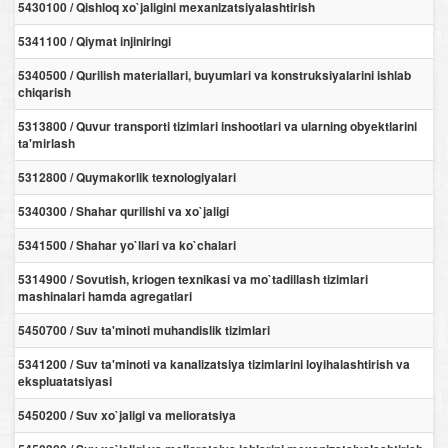
5430100 / Qishloq xo`jaligini mexanizatsiyalashtirish
5341100 / Qiymat injiniringi
5340500 / Qurilish materiallari, buyumlari va konstruksiyalarini ishlab
chiqarish
5313800 / Quvur transporti tizimlari inshootlari va ularning obyektlarini
ta'mirlash
5312800 / Quymakorlik texnologiyalari
5340300 / Shahar qurilishi va xo`jaligi
5341500 / Shahar yo`llari va ko`chalari
5314900 / Sovutish, kriogen texnikasi va mo`tadillash tizimlari
mashinalari hamda agregatlari
5450700 / Suv ta'minoti muhandislik tizimlari
5341200 / Suv ta'minoti va kanalizatsiya tizimlarini loyihalashtirish va
ekspluatatsiyasi
5450200 / Suv xo`jaligi va melioratsiya