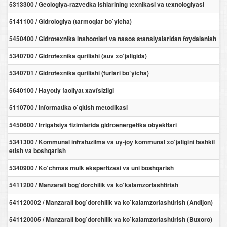
5313300 / Geologiya-razvedka ishlarining texnikasi va texnologiyasi
5141100 / Gidrologiya (tarmoqlar bo`yicha)
5450400 / Gidrotexnika inshootlari va nasos stansiyalaridan foydalanish
5340700 / Gidrotexnika qurilishi (suv xo`jaligida)
5340701 / Gidrotexnika qurilishi (turlari bo`yicha)
5640100 / Hayotiy faoliyat xavfsizligi
5110700 / Informatika o`qitish metodikasi
5450600 / Irrigatsiya tizimlarida gidroenergetika obyektlari
5341300 / Kommunal infratuzilma va uy-joy kommunal xo`jaligini tashkil
etish va boshqarish
5340900 / Ko`chmas mulk ekspertizasi va uni boshqarish
5411200 / Manzarali bog`dorchilik va ko`kalamzorlashtirish
541120002 / Manzarali bog`dorchilik va ko`kalamzorlashtirish (Andijon)
541120005 / Manzarali bog`dorchilik va ko`kalamzorlashtirish (Buxoro)