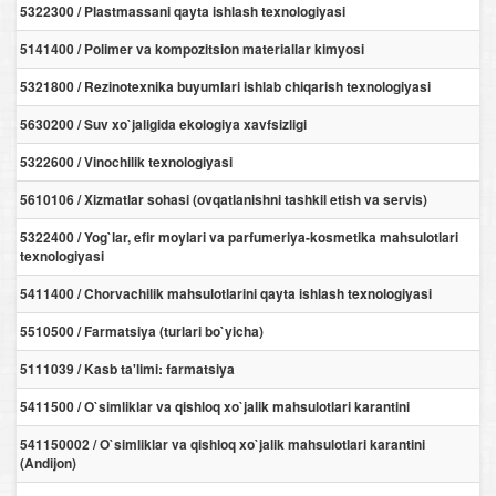
5322300 / Plastmassani qayta ishlash texnologiyasi
5141400 / Polimer va kompozitsion materiallar kimyosi
5321800 / Rezinotexnika buyumlari ishlab chiqarish texnologiyasi
5630200 / Suv xo`jaligida ekologiya xavfsizligi
5322600 / Vinochilik texnologiyasi
5610106 / Xizmatlar sohasi (ovqatlanishni tashkil etish va servis)
5322400 / Yog`lar, efir moylari va parfumeriya-kosmetika mahsulotlari
texnologiyasi
5411400 / Chorvachilik mahsulotlarini qayta ishlash texnologiyasi
5510500 / Farmatsiya (turlari bo`yicha)
5111039 / Kasb ta'limi: farmatsiya
5411500 / O`simliklar va qishloq xo`jalik mahsulotlari karantini
541150002 / O`simliklar va qishloq xo`jalik mahsulotlari karantini
(Andijon)