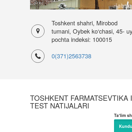
Toshkent shahri, Mirobod
tumani, Oybek ko‘chasi, 45- uy
pochta indeksi: 100015
0(371)2563738
TOSHKENT FARMATSEVTIKA IN
TEST NATIJALARI
Taʼlim sh
Kundu