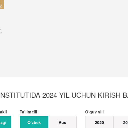
,
STITUTIDA 2024 YIL UCHUN KIRISH BA
akli
Ta’lim tili
O‘quv yili
zgi
O‘zbek
Rus
2020
20