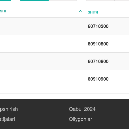
ISHI
SHIFR
60710200
60910800
60710800
60910900
opshirish
Qabul 2024
tijalari
Oliygohlar