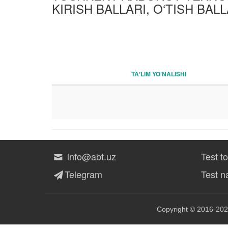
KIRISH BALLARI, O‘TISH BAL
TAʼLIM YO‘NALISHI
info@abt.uz
Test t
Telegram
Test na
Copyright © 2016-202