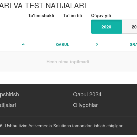
LARI VA TEST NATIJALARI
Taʼlim shakli
Ta’lim tili
O‘quv yili
2020
20
QABUL
GR
Hech nima topilmadi.
opshirish
Qabul 2024
tijalari
Oliygohlar
6, Ushbu tizim
Activemedia Solutions
tomonidan ishlab chiqilgan