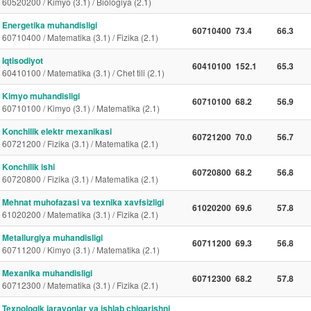
60520200 / Kimyo (3.1) / Biologiya (2.1)
Energetika muhandisligi
60710400
73.4
66.3
60710400 / Matematika (3.1) / Fizika (2.1)
Iqtisodiyot
60410100
152.1
65.3
60410100 / Matematika (3.1) / Chet tili (2.1)
Kimyo muhandisligi
60710100
68.2
56.9
60710100 / Kimyo (3.1) / Matematika (2.1)
Konchilik elektr mexanikasi
60721200
70.0
56.7
60721200 / Fizika (3.1) / Matematika (2.1)
Konchilik ishi
60720800
68.2
56.8
60720800 / Fizika (3.1) / Matematika (2.1)
Mehnat muhofazasi va texnika xavfsizligi
61020200
69.6
57.8
61020200 / Matematika (3.1) / Fizika (2.1)
Metallurgiya muhandisligi
60711200
69.3
56.8
60711200 / Kimyo (3.1) / Matematika (2.1)
Mexanika muhandisligi
60712300
68.2
57.8
60712300 / Matematika (3.1) / Fizika (2.1)
Texnologik jarayonlar va ishlab chiqarishni