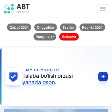
Toggl
navig
Qabul 2024
Oliygohlar
Testlar
Kechki 2024
Yangiliklar
Reklama
MY.OLIYGOH.UZ
Talaba bo‘lish orzusi
yanada oson
.