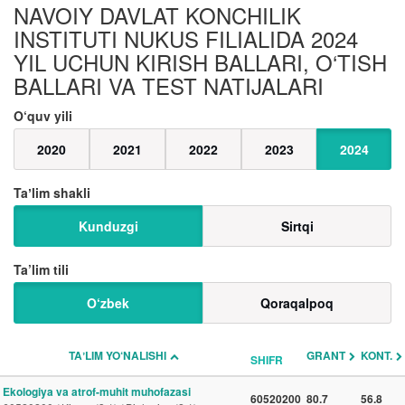
NAVOIY DAVLAT KONCHILIK
INSTITUTI NUKUS FILIALIDA 2024
YIL UCHUN KIRISH BALLARI, O‘TISH
BALLARI VA TEST NATIJALARI
O‘quv yili
2020
2021
2022
2023
2024
Taʼlim shakli
Kunduzgi
Sirtqi
Ta’lim tili
O‘zbek
Qoraqalpoq
TAʼLIM YO‘NALISHI
GRANT
KONT.
SHIFR
Ekologiya va atrof-muhit muhofazasi
60520200
80.7
56.8