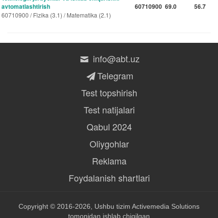
avtomatlashtirish
60710900
69.0
56.7
60710900 / Fizika (3.1) / Matematika (2.1)
info@abt.uz
Telegram
Test topshirish
Test natijalari
Qabul 2024
Oliygohlar
Reklama
Foydalanish shartlari
Copyright © 2016-2026, Ushbu tizim
Activemedia Solutions
tomonidan ishlab chiqilgan