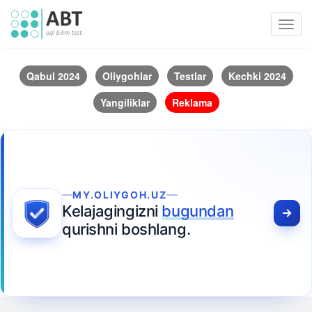
Toggl
navig
Qabul 2024
Oliygohlar
Testlar
Kechki 2024
Yangiliklar
Reklama
MY.OLIYGOH.UZ
Kelajagingizni
bugundan
qurishni boshlang.