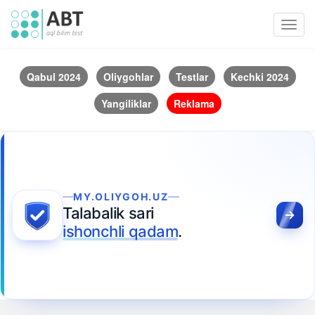
Toggl
navig
Qabul 2024
Oliygohlar
Testlar
Kechki 2024
Yangiliklar
Reklama
MY.OLIYGOH.UZ
Talabalik sari
ishonchli qadam
.