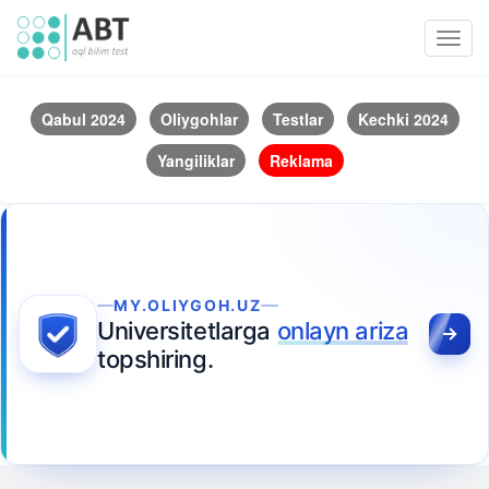
Toggl
navig
Qabul 2024
Oliygohlar
Testlar
Kechki 2024
Yangiliklar
Reklama
MY.OLIYGOH.UZ
Universitetlarga
onlayn ariza
topshiring.