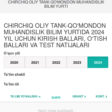
CHIRCHIQ OLIY TANK-QO'MONDON MUHANDISLIK
BILIM YURTI
CHIRCHIQ OLIY TANK-QO'MONDON
MUHANDISLIK BILIM YURTIDA 2024
YIL UCHUN KIRISH BALLARI, O‘TISH
BALLARI VA TEST NATIJALARI
O‘quv yili
2020
2021
2022
2023
2024
Taʼlim shakli
Ta’lim tili
TAʼLIM YO‘NALISHI
GRANT
KONT.
SHIFR
Hech nima topilmadi.