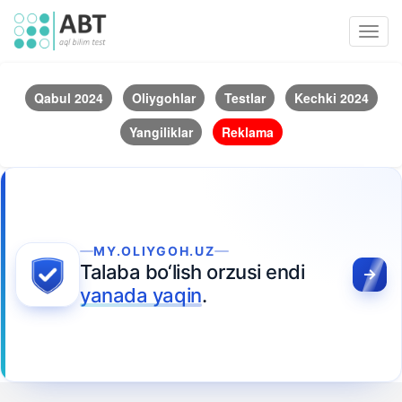
Toggl
navig
Qabul 2024
Oliygohlar
Testlar
Kechki 2024
Yangiliklar
Reklama
MY.OLIYGOH.UZ
Talaba bo‘lish orzusi endi
yanada yaqin
.