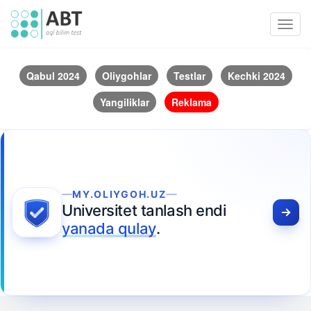
Toggl
navig
Qabul 2024
Oliygohlar
Testlar
Kechki 2024
Yangiliklar
Reklama
MY.OLIYGOH.UZ
Universitet tanlash endi
yanada qulay
.