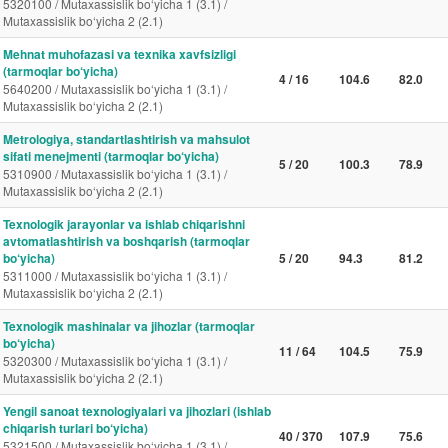
5320100 / Mutaxassislik bo‘yicha 1 (3.1) /
Mutaxassislik bo‘yicha 2 (2.1)
Mehnat muhofazasi va texnika xavfsizligi
(tarmoqlar bo‘yicha)
4 / 16
104.6
82.0
5640200 / Mutaxassislik bo‘yicha 1 (3.1) /
Mutaxassislik bo‘yicha 2 (2.1)
Metrologiya, standartlashtirish va mahsulot
sifati menejmenti (tarmoqlar bo‘yicha)
5 / 20
100.3
78.9
5310900 / Mutaxassislik bo‘yicha 1 (3.1) /
Mutaxassislik bo‘yicha 2 (2.1)
Texnologik jarayonlar va ishlab chiqarishni
avtomatlashtirish va boshqarish (tarmoqlar
bo‘yicha)
5 / 20
94.3
81.2
5311000 / Mutaxassislik bo‘yicha 1 (3.1) /
Mutaxassislik bo‘yicha 2 (2.1)
Texnologik mashinalar va jihozlar (tarmoqlar
bo‘yicha)
11 / 64
104.5
75.9
5320300 / Mutaxassislik bo‘yicha 1 (3.1) /
Mutaxassislik bo‘yicha 2 (2.1)
Yengil sanoat texnologiyalari va jihozlari (ishlab
chiqarish turlari bo‘yicha)
40 / 370
107.9
75.6
5321500 / Mutaxassislik bo‘yicha 1 (3.1) /