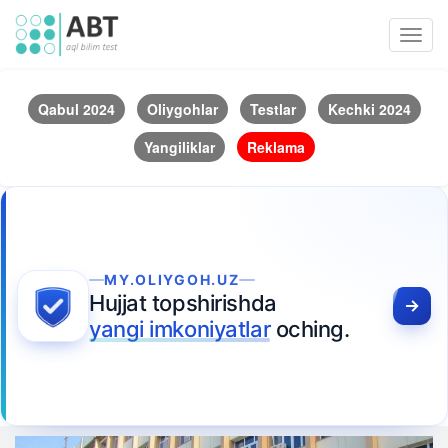
Toggl
navig
Qabul 2024
Oliygohlar
Testlar
Kechki 2024
Yangiliklar
Reklama
MY.OLIYGOH.UZ
Hujjat topshirishda
yangi imkoniyatlar
oching.