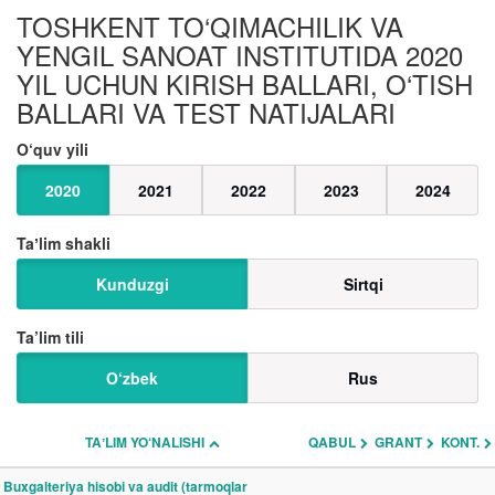
TOSHKENT TO‘QIMACHILIK VA
YENGIL SANOAT INSTITUTIDA 2020
YIL UCHUN KIRISH BALLARI, O‘TISH
BALLARI VA TEST NATIJALARI
O‘quv yili
2020
2021
2022
2023
2024
Taʼlim shakli
Kunduzgi
Sirtqi
Ta’lim tili
O‘zbek
Rus
TAʼLIM YO‘NALISHI
QABUL
GRANT
KONT.
Buxgalteriya hisobi va audit (tarmoqlar