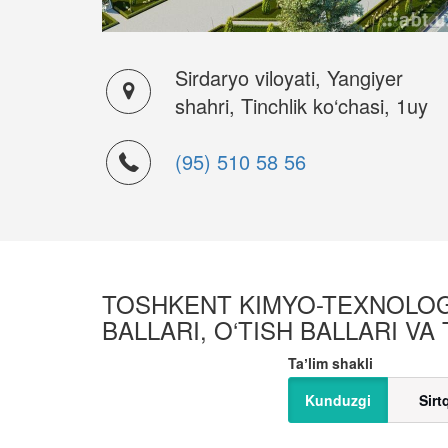
Sirdaryo viloyati, Yangiyer
shahri, Tinchlik ko‘chasi, 1uy
(95) 510 58 56
TOSHKENT KIMYO-TEXNOLOGIY
BALLARI, O‘TISH BALLARI VA
Taʼlim shakli
Kunduzgi
Sirt