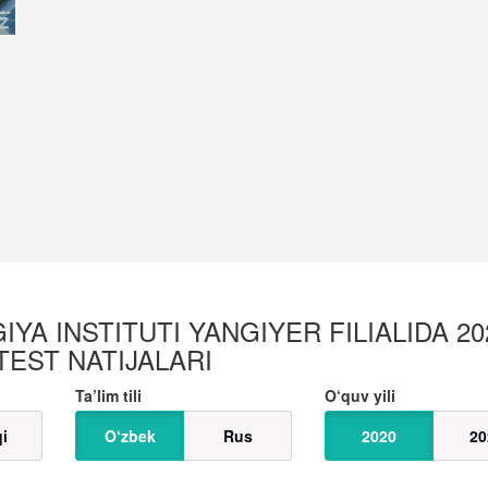
A INSTITUTI YANGIYER FILIALIDA 20
 TEST NATIJALARI
Ta’lim tili
O‘quv yili
qi
O‘zbek
Rus
2020
20