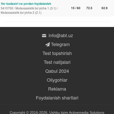
Yer kadastri va yerdan foydalanish
15 / 60
72.5
62.9
5410700 / Mutaxassislik bo‘yicha 1 (3.1) /
Mutaxassislik bo‘yicha 2 (2.1)
info@abt.uz
Telegram
Test topshirish
Test natijalari
Qabul 2024
Oliygohlar
Reklama
Foydalanish shartlari
Copyright © 2016-2026, Ushbu tizim
Activemedia Solutions