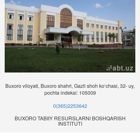
Buxoro viloyati, Buxoro shahri, Gazli shoh ko‘chasi, 32- uy,
pochta indeksi: 105009
0(365)2253642
BUXORO TABIIY RESURSLARNI BOSHQARISH
INSTITUTI