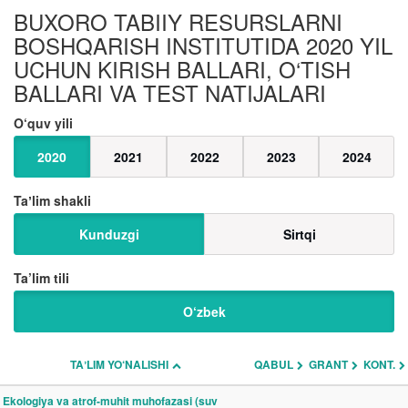
BUXORO TABIIY RESURSLARNI
BOSHQARISH INSTITUTIDA 2020 YIL
UCHUN KIRISH BALLARI, O‘TISH
BALLARI VA TEST NATIJALARI
O‘quv yili
2020
2021
2022
2023
2024
Taʼlim shakli
Kunduzgi
Sirtqi
Ta’lim tili
O‘zbek
TAʼLIM YO‘NALISHI
QABUL
GRANT
KONT.
Ekologiya va atrof-muhit muhofazasi (suv