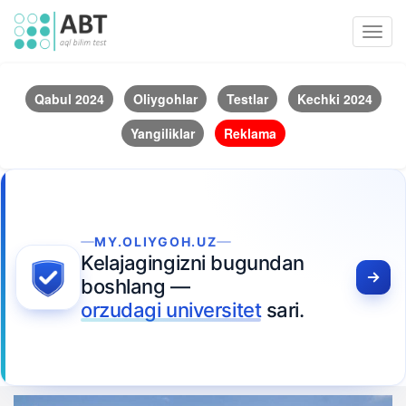
Toggl
navig
Qabul 2024
Oliygohlar
Testlar
Kechki 2024
Yangiliklar
Reklama
MY.OLIYGOH.UZ
Kelajagingizni bugundan
boshlang —
orzudagi universitet
sari.