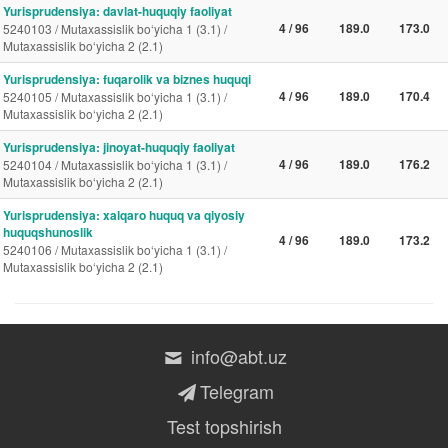
Yurisprudensiya: davlat-huquqiy faoliyat
4 / 96
189.0
173.0
5240103 / Mutaxassislik bo‘yicha 1 (3.1) /
Mutaxassislik bo‘yicha 2 (2.1)
Yurisprudensiya: fuqarolik va biznes huquqi
4 / 96
189.0
170.4
5240105 / Mutaxassislik bo‘yicha 1 (3.1) /
Mutaxassislik bo‘yicha 2 (2.1)
Yurisprudensiya: jinoyat-huquqiy faoliyat
4 / 96
189.0
176.2
5240104 / Mutaxassislik bo‘yicha 1 (3.1) /
Mutaxassislik bo‘yicha 2 (2.1)
Yurisprudensiya: xalqaro huquq va qiyosiy
huquqshunoslik
4 / 96
189.0
173.2
5240106 / Mutaxassislik bo‘yicha 1 (3.1) /
Mutaxassislik bo‘yicha 2 (2.1)
info@abt.uz
Telegram
Test topshirish