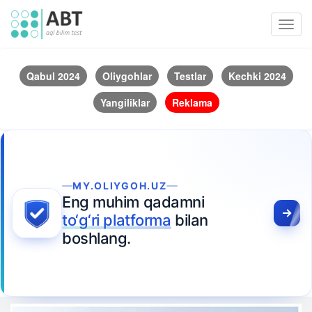
Toggl
navig
Qabul 2024
Oliygohlar
Testlar
Kechki 2024
Yangiliklar
Reklama
MY.OLIYGOH.UZ
Eng muhim qadamni
to‘g‘ri platforma
bilan
boshlang.