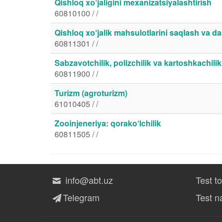
Qishloq xo‘jaligini mexanizatsiyalashtirish
60810100 / /
Qishloq xo‘jalik mahsulotlarini saqlash va da
60811301 / /
Sabzavotchilik, polizchilik va kartoshkachilik
60811900 / /
Turizm (agroturizm)
61010405 / /
Zooinjeneriya: qorako‘lchilik
60811505 / /
info@abt.uz
Test t
Telegram
Test na