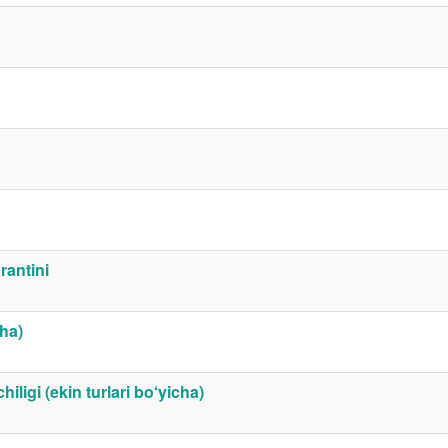
rantini
cha)
hiligi (ekin turlari bo‘yicha)