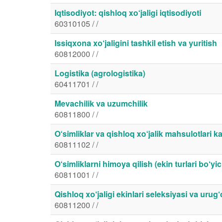
Iqtisodiyot: qishloq xo‘jaligi iqtisodiyoti
60310105 / /
Issiqxona xo‘jaligini tashkil etish va yuritish
60812000 / /
Logistika (agrologistika)
60411701 / /
Mevachilik va uzumchilik
60811800 / /
O‘simliklar va qishloq xo‘jalik mahsulotlari ka
60811102 / /
O‘simliklarni himoya qilish (ekin turlari bo‘yi
60811001 / /
Qishloq xo‘jaligi ekinlari seleksiyasi va urug‘c
60811200 / /