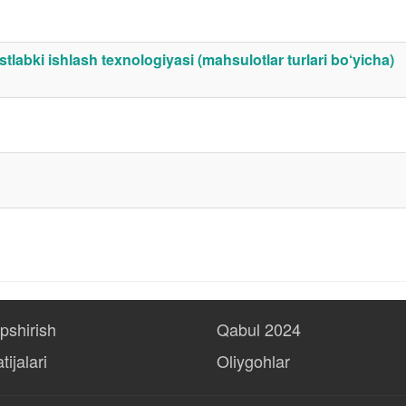
stlabki ishlash texnologiyasi (mahsulotlar turlari bo‘yicha)
opshirish
Qabul 2024
tijalari
Oliygohlar