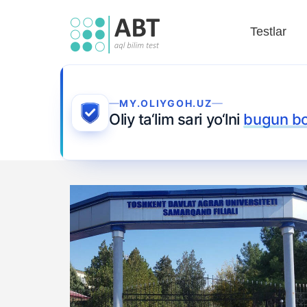
Testlar
MY.OLIYGOH.UZ
Oliy ta‘lim sari yo‘lni
bugun b