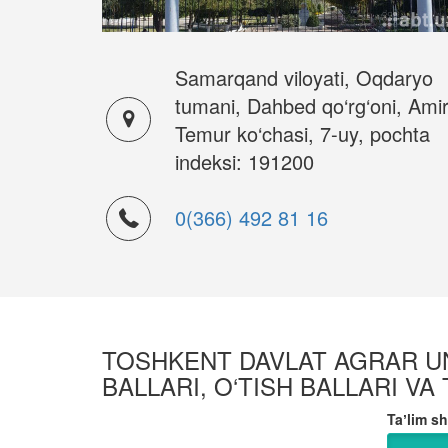
Samarqand viloyati, Oqdaryo
tumani, Dahbed qo‘rg‘oni, Ami
Temur ko‘chasi, 7-uy, pochta
indeksi: 191200
0(366) 492 81 16
TOSHKENT DAVLAT AGRAR UNI
BALLARI, O‘TISH BALLARI VA
Taʼlim sh