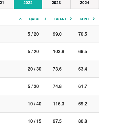
21
2022
2023
2024
QABUL
GRANT
KONT.
5 / 20
99.0
70.5
5 / 20
103.8
69.5
20 / 30
73.6
63.4
5 / 20
74.8
61.7
10 / 40
116.3
69.2
10 / 15
97.5
80.8