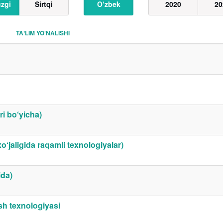
zgi
Sirtqi
O‘zbek
2020
20
TAʼLIM YO‘NALISHI
i bo‘yicha)
xo‘jaligida raqamli texnologiyalar)
ida)
ash texnologiyasi