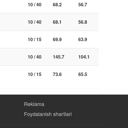
10 / 40
68.2
56.7
10 / 40
68.1
56.8
10 / 15
69.9
63.9
10 / 40
145.7
104.1
10 / 15
73.6
65.5
Reklama
Foydalanish shartlari