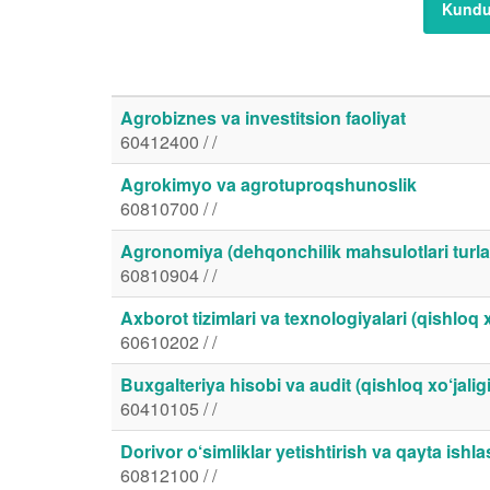
Kundu
Agrobiznes va investitsion faoliyat
60412400 / /
Agrokimyo va agrotuproqshunoslik
60810700 / /
Agronomiya (dehqonchilik mahsulotlari turlar
60810904 / /
Axborot tizimlari va texnologiyalari (qishloq 
60610202 / /
Buxgalteriya hisobi va audit (qishloq xo‘jalig
60410105 / /
Dorivor o‘simliklar yetishtirish va qayta ishl
60812100 / /