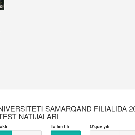
r
VERSITETI SAMARQAND FILIALIDA 20
 TEST NATIJALARI
akli
Ta’lim tili
O‘quv yili