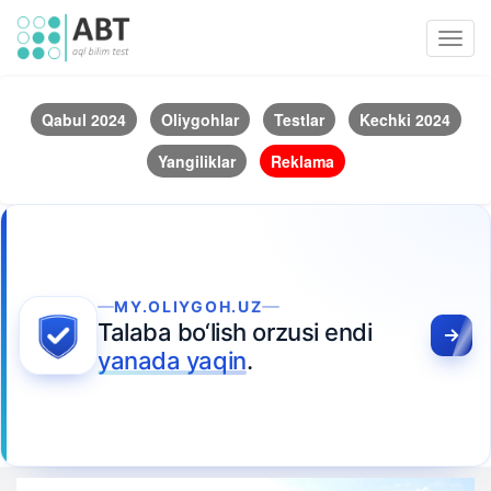
Toggl
navig
Qabul 2024
Oliygohlar
Testlar
Kechki 2024
Yangiliklar
Reklama
MY.OLIYGOH.UZ
Talaba bo‘lish orzusi endi
yanada yaqin
.