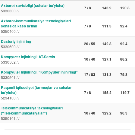
Axborot xavfsizligi (sohalar bo‘yicha)
7 / 8
143.9
120.8
5330300 / /
Axborot-kommunikatsiya texnologiyalari
sohasida kasb ta’limi
7 / 8
111.3
92.4
5350400 / /
Dasturiy injiniring
20 / 55
142.8
92.4
5330600 / /
Kompyuter injiniringi: AT-Servis
10 / 40
127.1
88.2
5330502 / /
Kompyuter injiniringi: “Kompyuter injiniringi”
17 / 83
131.3
79.8
5330501 / /
Raqamli iqtisodiyot (tarmoqlar va sohalar
bo‘yicha)
7 / 8
155.4
119.7
5234100 / /
Telekommunikatsiya texnologiyalari
(“Telekommunikatsiyalar”)
10 / 40
129.2
90.3
5350101 / /