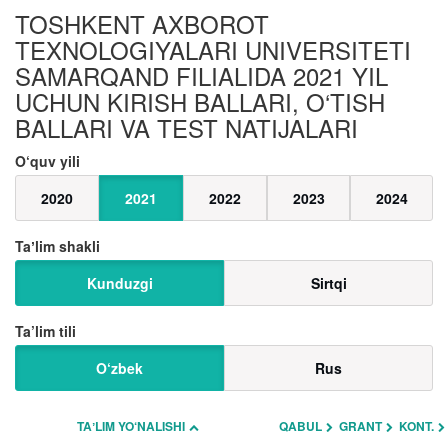
TOSHKENT AXBOROT
TEXNOLOGIYALARI UNIVERSITETI
SAMARQAND FILIALIDA 2021 YIL
UCHUN KIRISH BALLARI, O‘TISH
BALLARI VA TEST NATIJALARI
O‘quv yili
2020
2021
2022
2023
2024
Taʼlim shakli
Kunduzgi
Sirtqi
Ta’lim tili
O‘zbek
Rus
TAʼLIM YO‘NALISHI
QABUL
GRANT
KONT.