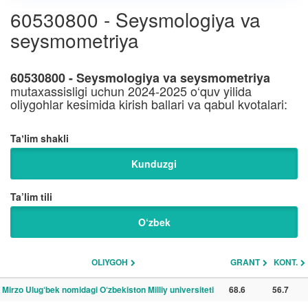
60530800 - Seysmologiya va
seysmometriya
60530800 - Seysmologiya va seysmometriya
mutaxassisligi uchun 2024-2025 o‘quv yilida
oliygohlar kesimida kirish ballari va qabul kvotalari:
Taʼlim shakli
Kunduzgi
Ta’lim tili
O‘zbek
OLIYGOH
GRANT
KONT.
Mirzo Ulug‘bek nomidagi O‘zbekiston Milliy universiteti
68.6
56.7