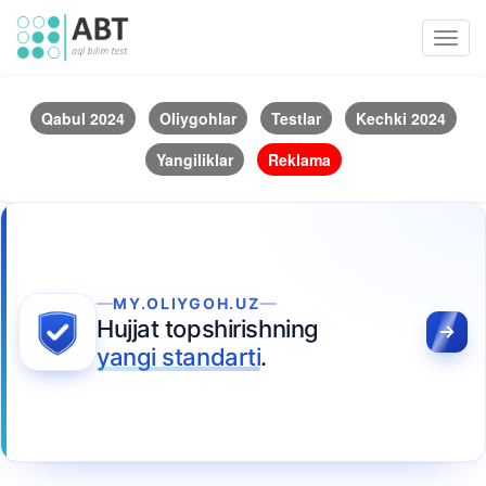
Toggl
navig
Qabul 2024
Oliygohlar
Testlar
Kechki 2024
Yangiliklar
Reklama
MY.OLIYGOH.UZ
Hujjat topshirishning
yangi standarti
.