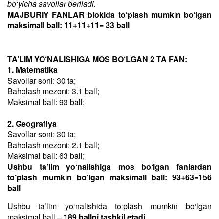
bo‘yicha savollar beriladi.
MAJBURIY FANLAR blokida to‘plash mumkin bo‘lgan
maksimall ball: 11+11+11= 33 ball
TA’LIM YO‘NALISHIGA MOS BO‘LGAN 2 TA FAN:
1. Matematika
Savollar soni: 30 ta;
Baholash mezoni: 3.1 ball;
Maksimal ball: 93 ball;
2. Geografiya
Savollar soni: 30 ta;
Baholash mezoni: 2.1 ball;
Maksimal ball: 63 ball;
Ushbu ta’lim yo‘nalishiga mos bo‘lgan fanlardan
to‘plash mumkin bo‘lgan maksimall ball: 93+63=156
ball
Ushbu taʼlim yo‘nalishida to‘plash mumkin bo‘lgan
maksimal ball –
189 ballni tashkil etadi
.