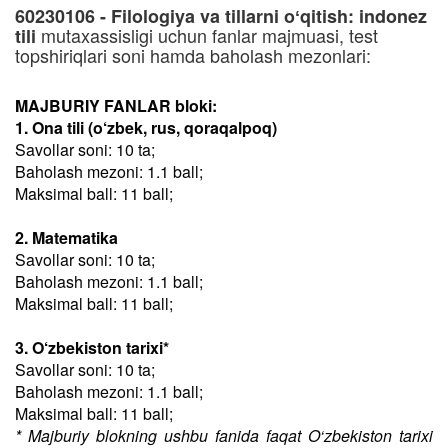
60230106 - Filologiya va tillarni oʻqitish: indonez
mutaxassisligi uchun fanlar majmuasi, test
tili
topshiriqlari soni hamda baholash mezonlari:
MAJBURIY FANLAR bloki:
1. Ona tili (o‘zbek, rus, qoraqalpoq)
Savollar soni: 10 ta;
Baholash mezoni: 1.1 ball;
Maksimal ball: 11 ball;
2. Matematika
Savollar soni: 10 ta;
Baholash mezoni: 1.1 ball;
Maksimal ball: 11 ball;
3. O‘zbekiston tarixi*
Savollar soni: 10 ta;
Baholash mezoni: 1.1 ball;
Maksimal ball: 11 ball;
* Majburiy blokning ushbu fanida faqat O‘zbekiston tarixi