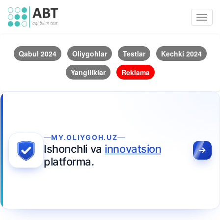
Toggl
navig
Qabul 2024
Oliygohlar
Testlar
Kechki 2024
Yangiliklar
Reklama
MY.OLIYGOH.UZ
Ishonchli va
innovatsion
platforma.