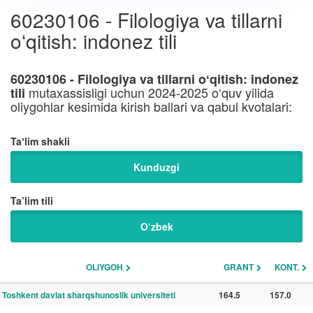
60230106 - Filologiya va tillarni
oʻqitish: indonez tili
60230106 - Filologiya va tillarni oʻqitish: indonez
mutaxassisligi uchun 2024-2025 o‘quv yilida
tili
oliygohlar kesimida kirish ballari va qabul kvotalari:
Taʼlim shakli
Kunduzgi
Ta’lim tili
O‘zbek
OLIYGOH
GRANT
KONT.
Toshkent davlat sharqshunoslik universiteti
164.5
157.0