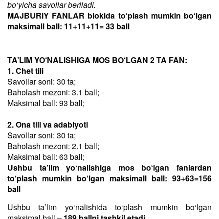
bo‘yicha savollar beriladi.
MAJBURIY FANLAR blokida to‘plash mumkin bo‘lgan
maksimall ball: 11+11+11= 33 ball
TA’LIM YO‘NALISHIGA MOS BO‘LGAN 2 TA FAN:
1. Chet tili
Savollar soni: 30 ta;
Baholash mezoni: 3.1 ball;
Maksimal ball: 93 ball;
2. Ona tili va adabiyoti
Savollar soni: 30 ta;
Baholash mezoni: 2.1 ball;
Maksimal ball: 63 ball;
Ushbu ta’lim yo‘nalishiga mos bo‘lgan fanlardan
to‘plash mumkin bo‘lgan maksimall ball: 93+63=156
ball
Ushbu taʼlim yo‘nalishida to‘plash mumkin bo‘lgan
maksimal ball –
189 ballni tashkil etadi
.